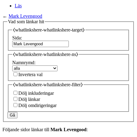
Läs
←
Mark Levengood
Vad som länkar hit
⧼whatlinkshere-whatlinkshere-target⧽
Sida:
⧼whatlinkshere-whatlinkshere-ns⧽
Namnrymd:
Invertera val
⧼whatlinkshere-whatlinkshere-filter⧽
Dölj inkluderingar
Dölj länkar
Dölj omdirigeringar
Gå
Följande sidor länkar till
Mark Levengood
: