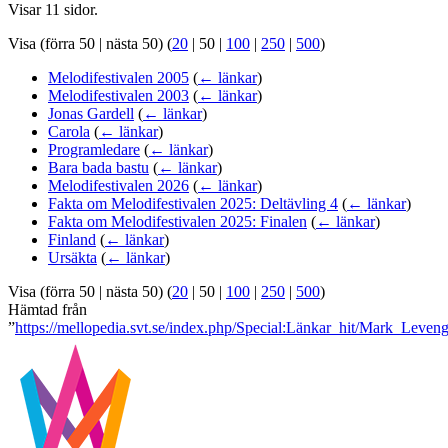
Visar 11 sidor.
Visa (
förra 50
|
nästa 50
) (
20
|
50
|
100
|
250
|
500
)
Melodifestivalen 2005
(
← länkar
)
Melodifestivalen 2003
(
← länkar
)
Jonas Gardell
(
← länkar
)
Carola
(
← länkar
)
Programledare
(
← länkar
)
Bara bada bastu
(
← länkar
)
Melodifestivalen 2026
(
← länkar
)
Fakta om Melodifestivalen 2025: Deltävling 4
(
← länkar
)
Fakta om Melodifestivalen 2025: Finalen
(
← länkar
)
Finland
(
← länkar
)
Ursäkta
(
← länkar
)
Visa (
förra 50
|
nästa 50
) (
20
|
50
|
100
|
250
|
500
)
Hämtad från
”
https://mellopedia.svt.se/index.php/Special:Länkar_hit/Mark_Leven