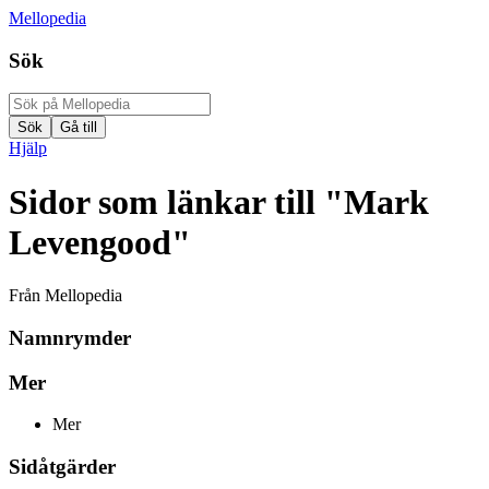
Mellopedia
Sök
Hjälp
Sidor som länkar till "Mark
Levengood"
Från Mellopedia
Namnrymder
Mer
Mer
Sidåtgärder