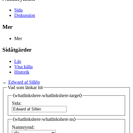
Sida
Diskussion
Mer
Mer
Sidåtgärder
Läs
Visa källa
Historik
←
Edward af Sillén
Vad som länkar hit
⧼whatlinkshere-whatlinkshere-target⧽
Sida:
⧼whatlinkshere-whatlinkshere-ns⧽
Namnrymd: