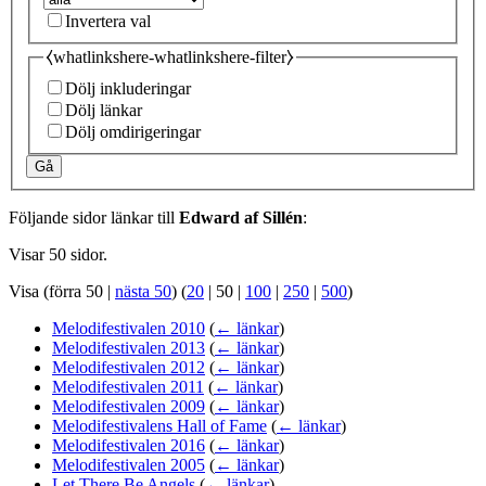
Invertera val
⧼whatlinkshere-whatlinkshere-filter⧽
Dölj inkluderingar
Dölj länkar
Dölj omdirigeringar
Gå
Följande sidor länkar till
Edward af Sillén
:
Visar 50 sidor.
Visa (
förra 50
|
nästa 50
) (
20
|
50
|
100
|
250
|
500
)
Melodifestivalen 2010
(
← länkar
)
Melodifestivalen 2013
(
← länkar
)
Melodifestivalen 2012
(
← länkar
)
Melodifestivalen 2011
(
← länkar
)
Melodifestivalen 2009
(
← länkar
)
Melodifestivalens Hall of Fame
(
← länkar
)
Melodifestivalen 2016
(
← länkar
)
Melodifestivalen 2005
(
← länkar
)
Let There Be Angels
(
← länkar
)