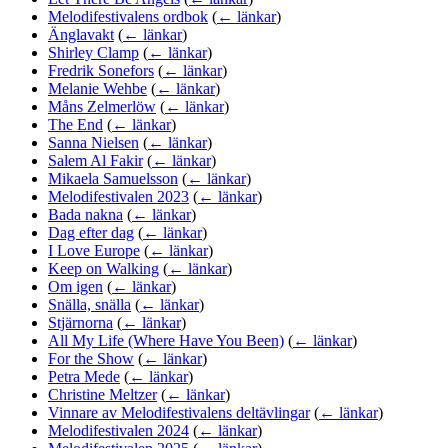
Melodifestivalens ordbok
(
← länkar
)
Änglavakt
(
← länkar
)
Shirley Clamp
(
← länkar
)
Fredrik Sonefors
(
← länkar
)
Melanie Wehbe
(
← länkar
)
Måns Zelmerlöw
(
← länkar
)
The End
(
← länkar
)
Sanna Nielsen
(
← länkar
)
Salem Al Fakir
(
← länkar
)
Mikaela Samuelsson
(
← länkar
)
Melodifestivalen 2023
(
← länkar
)
Bada nakna
(
← länkar
)
Dag efter dag
(
← länkar
)
I Love Europe
(
← länkar
)
Keep on Walking
(
← länkar
)
Om igen
(
← länkar
)
Snälla, snälla
(
← länkar
)
Stjärnorna
(
← länkar
)
All My Life (Where Have You Been)
(
← länkar
)
For the Show
(
← länkar
)
Petra Mede
(
← länkar
)
Christine Meltzer
(
← länkar
)
Vinnare av Melodifestivalens deltävlingar
(
← länkar
)
Melodifestivalen 2024
(
← länkar
)