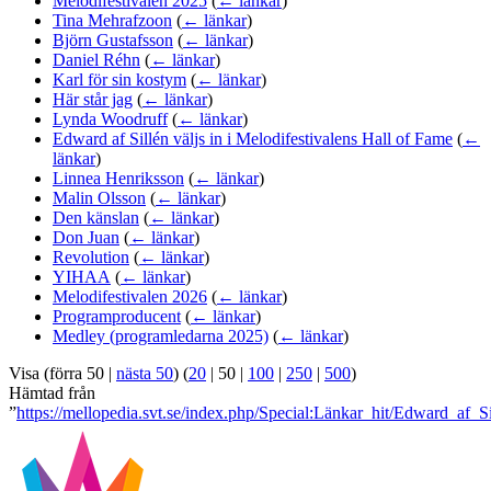
Melodifestivalen 2025
(
← länkar
)
Tina Mehrafzoon
(
← länkar
)
Björn Gustafsson
(
← länkar
)
Daniel Réhn
(
← länkar
)
Karl för sin kostym
(
← länkar
)
Här står jag
(
← länkar
)
Lynda Woodruff
(
← länkar
)
Edward af Sillén väljs in i Melodifestivalens Hall of Fame
(
←
länkar
)
Linnea Henriksson
(
← länkar
)
Malin Olsson
(
← länkar
)
Den känslan
(
← länkar
)
Don Juan
(
← länkar
)
Revolution
(
← länkar
)
YIHAA
(
← länkar
)
Melodifestivalen 2026
(
← länkar
)
Programproducent
(
← länkar
)
Medley (programledarna 2025)
(
← länkar
)
Visa (
förra 50
|
nästa 50
) (
20
|
50
|
100
|
250
|
500
)
Hämtad från
”
https://mellopedia.svt.se/index.php/Special:Länkar_hit/Edward_af_Si