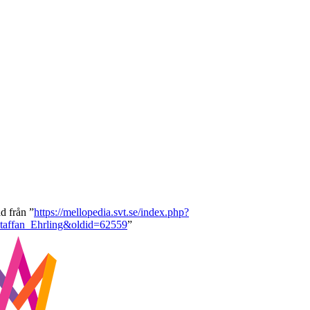
d från ”
https://mellopedia.svt.se/index.php?
Staffan_Ehrling&oldid=62559
”