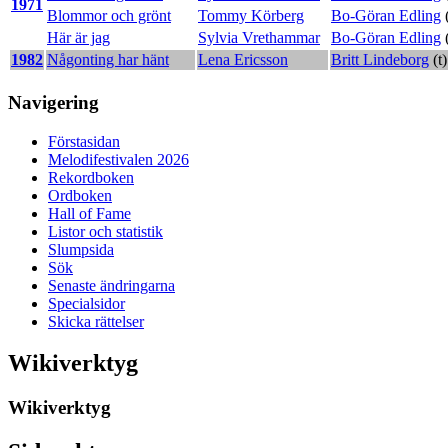
1971
Blommor och grönt
Tommy Körberg
Bo-Göran Edling
(
Här är jag
Sylvia Vrethammar
Bo-Göran Edling
(
1982
Någonting har hänt
Lena Ericsson
Britt Lindeborg
(t
Navigering
Förstasidan
Melodifestivalen 2026
Rekordboken
Ordboken
Hall of Fame
Listor och statistik
Slumpsida
Sök
Senaste ändringarna
Specialsidor
Skicka rättelser
Wikiverktyg
Wikiverktyg