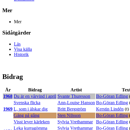
Mer
Mer
Sidåtgärder
Läs
Visa källa
Historik
Bidrag
År
Bidrag
Artist
Tex
1968
Du är en vårvind i april
Svante Thuresson
Bo-Göran Edling
(
Svenska flicka
Ann-Louise Hanson
Bo-Göran Edling
(
1969
L, som i älskar dig
Britt Bergström
Kerstin Lindén
(t)
Gång på gång
Sten Nilsson
Bo-Göran Edling
(
Visst lever kärleken
Sylvia Vrethammar
Bo-Göran Edling
(
Leka kurragömma
Sylvia Vrethammar
Bo-Göran Edling
(