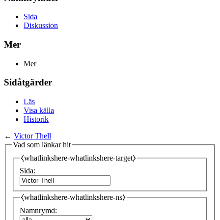
Sida
Diskussion
Mer
Mer
Sidåtgärder
Läs
Visa källa
Historik
←
Victor Thell
Vad som länkar hit
⧼whatlinkshere-whatlinkshere-target⧽
Sida:
⧼whatlinkshere-whatlinkshere-ns⧽
Namnrymd: