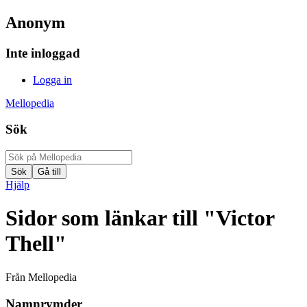
Anonym
Inte inloggad
Logga in
Mellopedia
Sök
Hjälp
Sidor som länkar till "Victor
Thell"
Från Mellopedia
Namnrymder