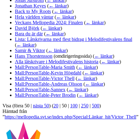
Jonas Jurström
(
← länkar
)
Jonathan Keyes
(
← länkar
)
Back to My Roots
(
← länkar
)
Hela världen väntar
(
← länkar
)
Veckans Mellopedia 2024: Finalen
(
← länkar
)
David Björk
(
← länkar
)
Bara du är där
(
← länkar
)
Lista: Låtskrivarna med flest bidrag i Melodifestivalens final
(
← länkar
)
Samir & Viktor
(
← länkar
)
Hans Thorstensson
(omdirigeringssida)
(
← länkar
)
Alla låtskrivare i Melodifestivalens historia
(
← länkar
)
Mall:PersonTable-Maria Smith
(
← länkar
)
Mall:PersonTable-Kevin Högdahl
(
← länkar
)
Mall:PersonTable-Victor Thell
(
← länkar
)
Mall:PersonTable-Andreas Olsson
(
← länkar
)
Mall:PersonTable-Sannex
(
← länkar
)
Mall:PersonTable-Peter Brodin
(
← länkar
)
Visa (
förra 50
|
nästa 50
) (
20
|
50
|
100
|
250
|
500
)
Hämtad från
”
https://mellopedia.svt.se/index.php/Special:Länkar_hit/Victor_Thell
”