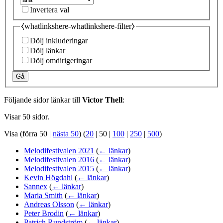
Invertera val
⧼whatlinkshere-whatlinkshere-filter⧽
Dölj inkluderingar
Dölj länkar
Dölj omdirigeringar
Gå
Följande sidor länkar till
Victor Thell
:
Visar 50 sidor.
Visa (
förra 50
|
nästa 50
) (
20
|
50
|
100
|
250
|
500
)
Melodifestivalen 2021
(
← länkar
)
Melodifestivalen 2016
(
← länkar
)
Melodifestivalen 2015
(
← länkar
)
Kevin Högdahl
(
← länkar
)
Sannex
(
← länkar
)
Maria Smith
(
← länkar
)
Andreas Olsson
(
← länkar
)
Peter Brodin
(
← länkar
)
Patrich Rundström
(
← länkar
)