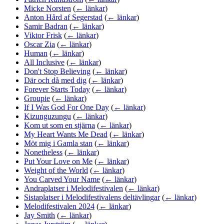
Micke Norsten
(
← länkar
)
Anton Hård af Segerstad
(
← länkar
)
Samir Badran
(
← länkar
)
Viktor Frisk
(
← länkar
)
Oscar Zia
(
← länkar
)
Human
(
← länkar
)
All Inclusive
(
← länkar
)
Don't Stop Believing
(
← länkar
)
Där och då med dig
(
← länkar
)
Forever Starts Today
(
← länkar
)
Groupie
(
← länkar
)
If I Was God For One Day
(
← länkar
)
Kizunguzungu
(
← länkar
)
Kom ut som en stjärna
(
← länkar
)
My Heart Wants Me Dead
(
← länkar
)
Möt mig i Gamla stan
(
← länkar
)
Nonetheless
(
← länkar
)
Put Your Love on Me
(
← länkar
)
Weight of the World
(
← länkar
)
You Carved Your Name
(
← länkar
)
Andraplatser i Melodifestivalen
(
← länkar
)
Sistaplatser i Melodifestivalens deltävlingar
(
← länkar
)
Melodifestivalen 2024
(
← länkar
)
Jay Smith
(
← länkar
)