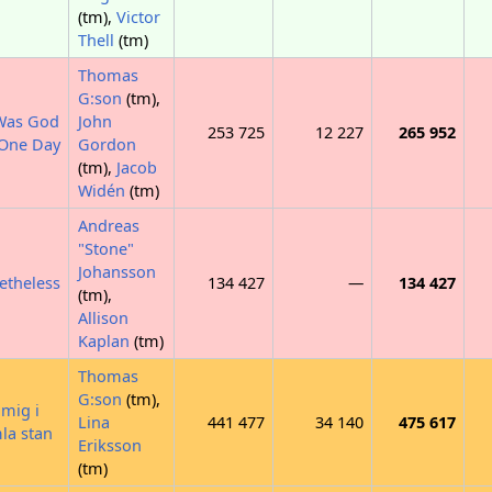
(tm),
Victor
Thell
(tm)
Thomas
G:son
(tm),
 Was God
John
253 725
12 227
265 952
 One Day
Gordon
(tm),
Jacob
Widén
(tm)
Andreas
"Stone"
Johansson
etheless
134 427
—
134 427
(tm),
Allison
Kaplan
(tm)
Thomas
G:son
(tm),
mig i
Lina
441 477
34 140
475 617
la stan
Eriksson
(tm)