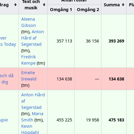
Text och
drag
Summa
Pl
musik
Omgång 1
Omgång 2
Aleena
Gibson
(tm),
Anton
ver
Hård af
357 113
36 156
393 269
ts Today
Segerstad
(tm),
Fredrik
Kempe
(tm)
Emelie
och då
Irewald
134 638
—
134 638
 dig
(tm)
Anton Hård
af
Segerstad
(tm),
Maria
upie
Smith
(tm),
455 225
19 958
475 183
Kevin
Högdahl