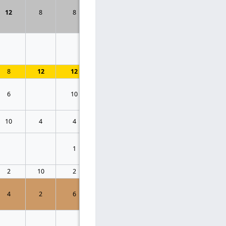
12
8
8
51
288 964
18,6%
88
15
25 721
1,7%
8
8
12
12
122
545 601
35,1%
166
6
10
41
57 838
3,7%
18
10
4
4
38
60 213
3,9%
18
1
10
59 811
3,8%
18
2
10
2
48
96 237
6,2%
29
4
2
6
74
90 749
5,8%
28
10
222 166
14,3%
68