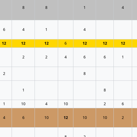
8
8
1
4
6
4
1
4
12
12
12
6
12
12
12
2
2
4
6
6
1
2
8
1
8
1
10
4
10
2
6
4
6
10
12
10
10
2
8
2