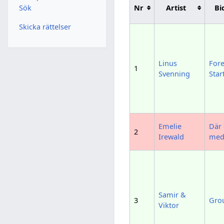
Nr
Artist
Bi
Sök
Skicka rättelser
Linus
Fore
1
Svenning
Star
Emelie
Där 
2
Irewald
med
Samir &
3
Gro
Viktor