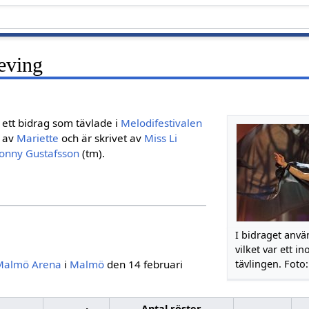
eving
 ett bidrag som tävlade i
Melodifestivalen
s av
Mariette
och är skrivet av
Miss Li
onny Gustafsson
(tm).
I bidraget anvä
vilket var ett ino
Malmö Arena
i
Malmö
den 14 februari
tävlingen. Foto:
Antal röster