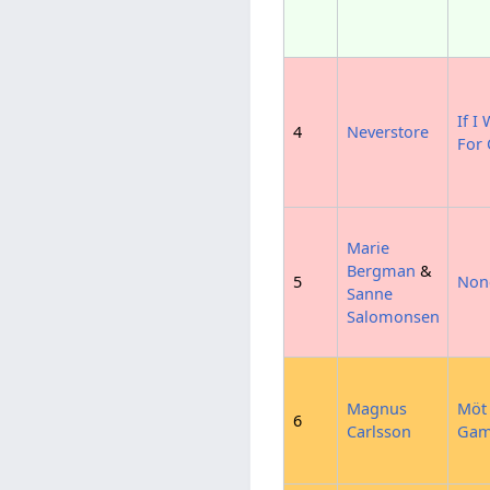
If I
4
Neverstore
For
Marie
Bergman
&
5
Non
Sanne
Salomonsen
Magnus
Möt 
6
Carlsson
Gam