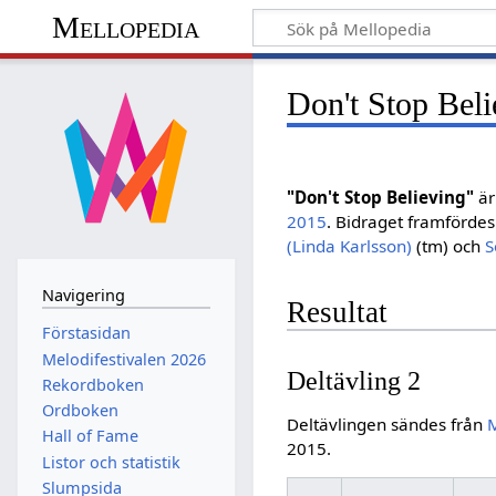
Mellopedia
Don't Stop Beli
"Don't Stop Believing"
är
2015
. Bidraget framförde
(Linda Karlsson)
(tm) och
S
Navigering
Resultat
Förstasidan
Melodifestivalen 2026
Deltävling 2
Rekordboken
Ordboken
Deltävlingen sändes från
Hall of Fame
2015.
Listor och statistik
Slumpsida