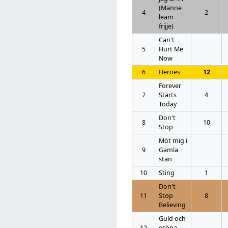
(Manne
4
2
leam
frijje)
Can't
5
Hurt Me
Now
6
Heroes
12
Forever
7
Starts
4
Today
Don't
8
10
Stop
Möt mig i
9
Gamla
stan
10
Sting
1
Don't
11
Stop
8
Believing
Guld och
12
gröna