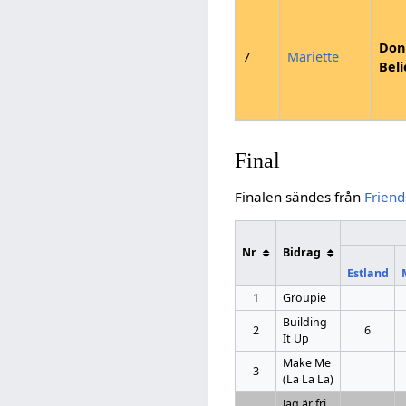
Don'
7
Mariette
Beli
Final
Finalen sändes från
Frien
Nr
Bidrag
Estland
1
Groupie
Building
2
6
It Up
Make Me
3
(La La La)
Jag är fri