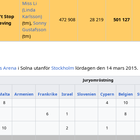
Miss Li
(Linda
t Stop
Karlsson)
472 908
28 219
501 127
eving
(tm),
Sonny
Gustafsson
(tm)
ds Arena
i Solna utanför
Stockholm
lördagen den 14 mars 2015.
Juryomröstning
Malta
Armenien
Frankrike
Israel
Slovenien
Cypern
Belgien
S
8
4
10
6
1
8
10
2
1