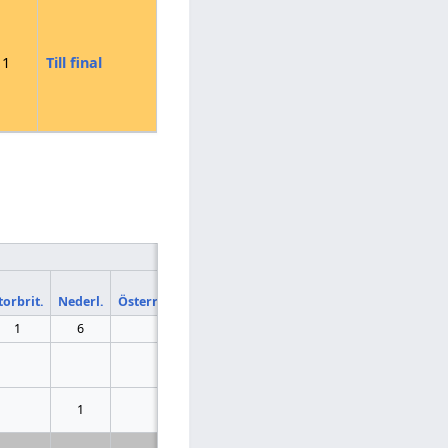
1
Till final
Tittaromröstning
Jury-
Antal
Andel
Tittar-
torbrit.
Nederl.
Österrike
poäng
röster
poäng
poäng
1
6
29
65 927
4,2%
20
21
14 236
0,9%
4
1
14
28 094
1,8%
8