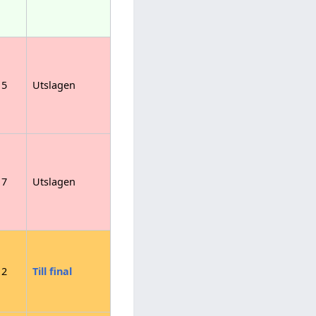
5
Utslagen
7
Utslagen
2
Till final