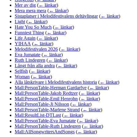
Mer av dig
(
← länkar
)
Mera mera mera
(
← länkar
)
Sistaplatser i Melodifestivalens deltävlingar
(
← länkar
)
Light
(
← länkar
)
Hate You So Much
(
← länkar
)
Funniest Thing
(
← länkar
)
Life Again
(
← länkar
)
YIHAA
(
← länkar
)
Melodifestivalen 2026
(
← länkar
)
Eva Jumatate
(
← länkar
)
Ruth Lindegren
(
← länkar
)
Långt från alla andra
(
← länkar
)
Selfish
(
← länkar
)
Woman
(
← länkar
)
Alla låtskrivare i Melodifestivalens historia
(
← länkar
)
Mall:PersonTable-Herman Gardarfve
(
← länkar
)
Mall:PersonTable-Jakob Redtzer
(
← länkar
)
Mall:PersonTable-Emil Henrohn
(
← länkar
)
Mall:PersonTable-Ji Nilsson
(
← länkar
)
Mall:PersonTable-Marlene Strand
(
← länkar
)
Mall:ResultList-DTLast
(
← länkar
)
Mall:PersonTable-Eva Jumatate
(
← länkar
)
Mall:PersonTable-Ruth Lindegren
(
← länkar
)
Mall:AllSongwritersAndSongs
(
← länkar
)