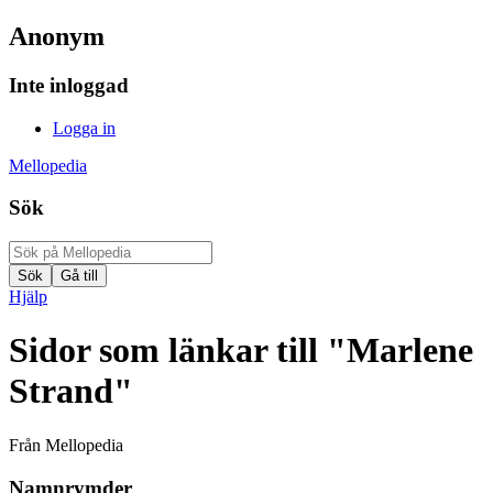
Anonym
Inte inloggad
Logga in
Mellopedia
Sök
Hjälp
Sidor som länkar till "Marlene
Strand"
Från Mellopedia
Namnrymder