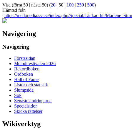
Visa (
förra 50
|
nästa 50
) (
20
|
50
|
100
|
250
|
500
)
Hämtad från
”
https://mellopedia.svt.se/index.php/Special:Länkar_hit/Marlene_Stra
Navigering
Navigering
Förstasidan
Melodifestivalen 2026
Rekordboken
Ordboken
Hall of Fame
Listor och statistik
Slumpsida
Sök
Senaste ändringarna
Specialsidor
Skicka rättelser
Wikiverktyg