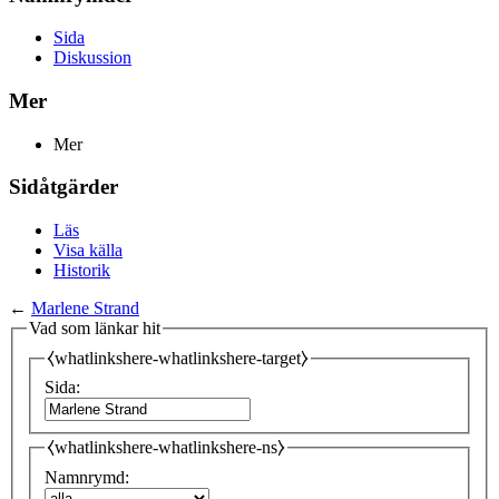
Sida
Diskussion
Mer
Mer
Sidåtgärder
Läs
Visa källa
Historik
←
Marlene Strand
Vad som länkar hit
⧼whatlinkshere-whatlinkshere-target⧽
Sida:
⧼whatlinkshere-whatlinkshere-ns⧽
Namnrymd: