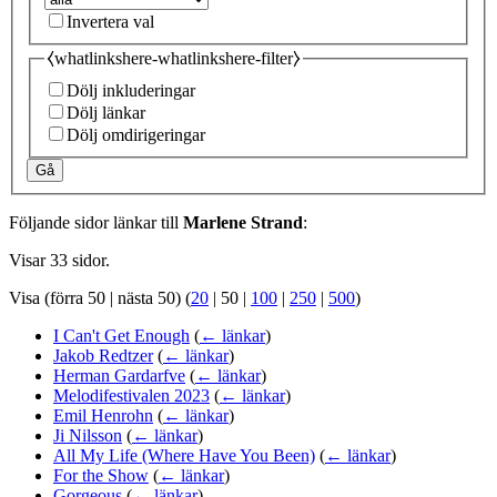
Invertera val
⧼whatlinkshere-whatlinkshere-filter⧽
Dölj inkluderingar
Dölj länkar
Dölj omdirigeringar
Gå
Följande sidor länkar till
Marlene Strand
:
Visar 33 sidor.
Visa (
förra 50
|
nästa 50
) (
20
|
50
|
100
|
250
|
500
)
I Can't Get Enough
(
← länkar
)
Jakob Redtzer
(
← länkar
)
Herman Gardarfve
(
← länkar
)
Melodifestivalen 2023
(
← länkar
)
Emil Henrohn
(
← länkar
)
Ji Nilsson
(
← länkar
)
All My Life (Where Have You Been)
(
← länkar
)
For the Show
(
← länkar
)
Gorgeous
(
← länkar
)