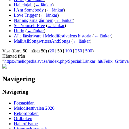
Hallelujah
(
← länkar
)
I Am Somebody
(
← länkar
)
Love Trigger
(
← länkar
)
När änglarna går hem
(
← länkar
)
Set Yourself Free
(
← länkar
)
Undo
(
← länkar
)
Alla låtskrivare i Melodifestivalens historia
(
← länkar
)
Mall:AllSongwritersAndSongs
(
← länkar
)
Visa (
förra 50
|
nästa 50
) (
20
|
50
|
100
|
250
|
500
)
Hämtad från
”
https://mellopedia.svt.se/index.php/Special:Länkar_hit/Felix_Grönva
Navigering
Navigering
Förstasidan
Melodifestivalen 2026
Rekordboken
Ordboken
Hall of Fame
Listor och statistik