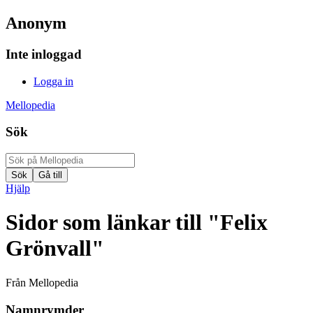
Anonym
Inte inloggad
Logga in
Mellopedia
Sök
Hjälp
Sidor som länkar till "Felix
Grönvall"
Från Mellopedia
Namnrymder