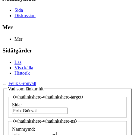
Sida
Diskussion
Mer
Mer
Sidåtgärder
Läs
Visa källa
Historik
←
Felix Grönvall
Vad som länkar hit
⧼whatlinkshere-whatlinkshere-target⧽
Sida:
⧼whatlinkshere-whatlinkshere-ns⧽
Namnrymd: