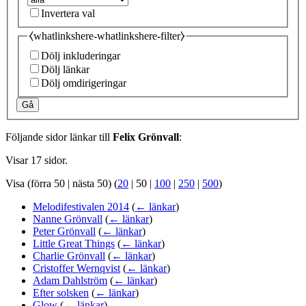
Invertera val
⧼whatlinkshere-whatlinkshere-filter⧽
Dölj inkluderingar
Dölj länkar
Dölj omdirigeringar
Gå
Följande sidor länkar till
Felix Grönvall
:
Visar 17 sidor.
Visa (
förra 50
|
nästa 50
) (
20
|
50
|
100
|
250
|
500
)
Melodifestivalen 2014
(
← länkar
)
Nanne Grönvall
(
← länkar
)
Peter Grönvall
(
← länkar
)
Little Great Things
(
← länkar
)
Charlie Grönvall
(
← länkar
)
Cristoffer Wernqvist
(
← länkar
)
Adam Dahlström
(
← länkar
)
Efter solsken
(
← länkar
)
Glow
(
← länkar
)