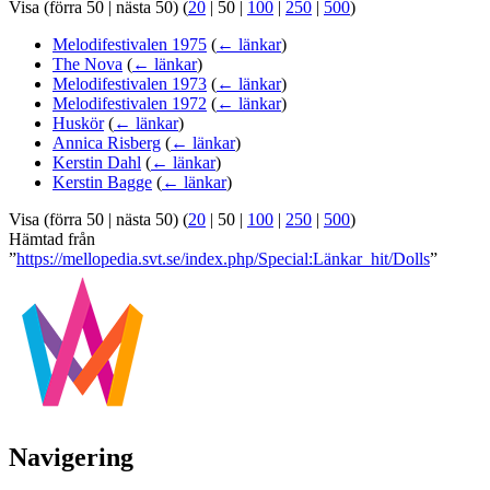
Visa (
förra 50
|
nästa 50
) (
20
|
50
|
100
|
250
|
500
)
Melodifestivalen 1975
(
← länkar
)
The Nova
(
← länkar
)
Melodifestivalen 1973
(
← länkar
)
Melodifestivalen 1972
(
← länkar
)
Huskör
(
← länkar
)
Annica Risberg
(
← länkar
)
Kerstin Dahl
(
← länkar
)
Kerstin Bagge
(
← länkar
)
Visa (
förra 50
|
nästa 50
) (
20
|
50
|
100
|
250
|
500
)
Hämtad från
”
https://mellopedia.svt.se/index.php/Special:Länkar_hit/Dolls
”
Navigering