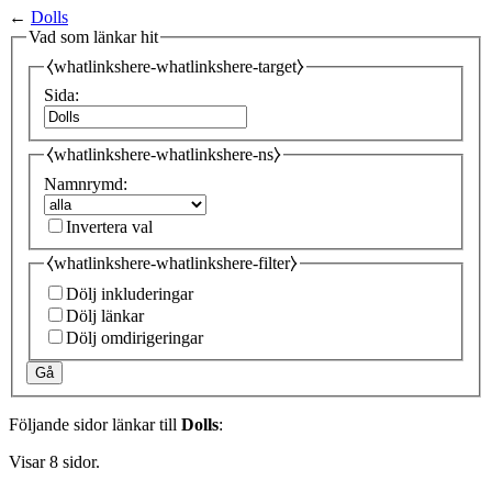
←
Dolls
Vad som länkar hit
⧼whatlinkshere-whatlinkshere-target⧽
Sida:
⧼whatlinkshere-whatlinkshere-ns⧽
Namnrymd:
Invertera val
⧼whatlinkshere-whatlinkshere-filter⧽
Dölj inkluderingar
Dölj länkar
Dölj omdirigeringar
Gå
Följande sidor länkar till
Dolls
:
Visar 8 sidor.