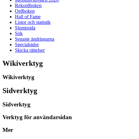
Rekordboken
Ordboken
Hall of Fame
Listor och statistik
Slumpsida
Sök
Senaste ändringarna
Specialsidor
Skicka rättelser
Wikiverktyg
Wikiverktyg
Sidverktyg
Sidverktyg
Verktyg för användarsidan
Mer