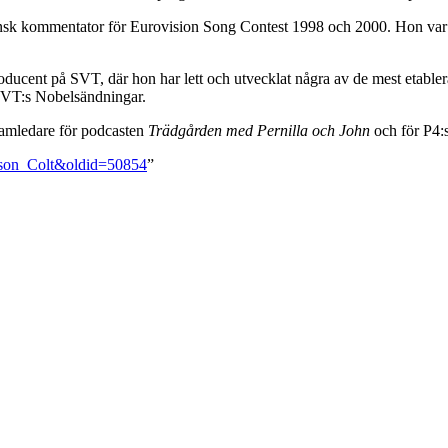
sk kommentator för Eurovision Song Contest 1998 och 2000. Hon var en
ducent på SVT, där hon har lett och utvecklat några av de mest etabler
SVT:s Nobelsändningar.
ramledare för podcasten
Trädgården med Pernilla och John
och för P4:
ånsson_Colt&oldid=50854
”