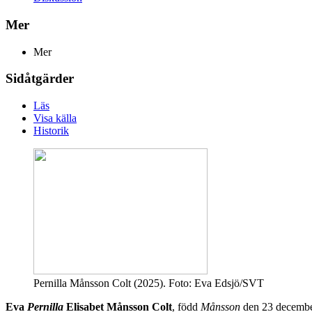
Mer
Mer
Sidåtgärder
Läs
Visa källa
Historik
Pernilla Månsson Colt (2025). Foto: Eva Edsjö/SVT
Eva
Pernilla
Elisabet Månsson Colt
, född
Månsson
den 23 decembe