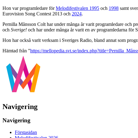
Hon var programledare för
Melodifestivalen 1995
och
1998
samt sven
Eurovision Song Contest 2013 och
2024
.
Pernilla Månsson Colt har under många år varit programledare och pro
och
Sverige!
och har under många år varit en av programledarna för 
Hon har också varit verksam i Sveriges Radio, bland annat som prog
Hämtad från ”
https://mellopedia.svt.se/index.php?title=Pernilla_M
Navigering
Navigering
Förstasidan
Melodifestivalen 2026