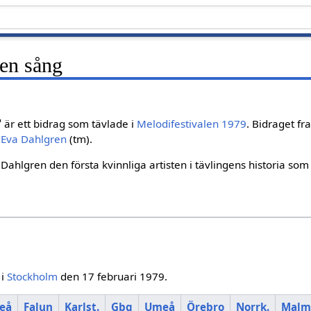
 en sång
"
är ett bidrag som tävlade i
Melodifestivalen 1979
. Bidraget f
v
Eva Dahlgren
(tm).
ahlgren den första kvinnliga artisten i tävlingens historia som 
i
Stockholm
den 17 februari 1979.
leå
Falun
Karlst.
Gbg
Umeå
Örebro
Norrk.
Malm