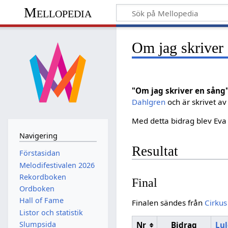
Mellopedia
Om jag skriver
"Om jag skriver en sång
Dahlgren
och är skrivet a
Med detta bidrag blev Eva D
Navigering
Resultat
Förstasidan
Melodifestivalen 2026
Rekordboken
Final
Ordboken
Hall of Fame
Finalen sändes från
Cirkus
Listor och statistik
Slumpsida
Nr
Bidrag
Lu