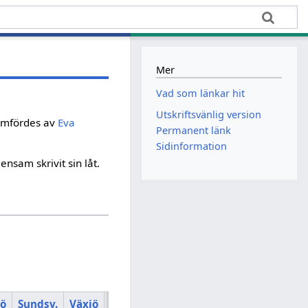
Mer
Vad som länkar hit
Utskriftsvänlig version
ramfördes av
Eva
Permanent länk
Sidinformation
ensam skrivit sin låt.
ö
Sundsv.
Växjö
Sthlm
Summa
Plac.