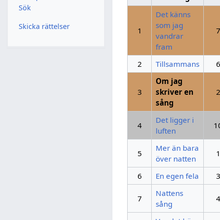
Sök
Det känns
som jag
Skicka rättelser
1
vandrar
fram
2
Tillsammans
Om jag
3
skriver en
sång
Det ligger i
4
1
luften
Mer än bara
5
över natten
6
En egen fela
Nattens
7
sång