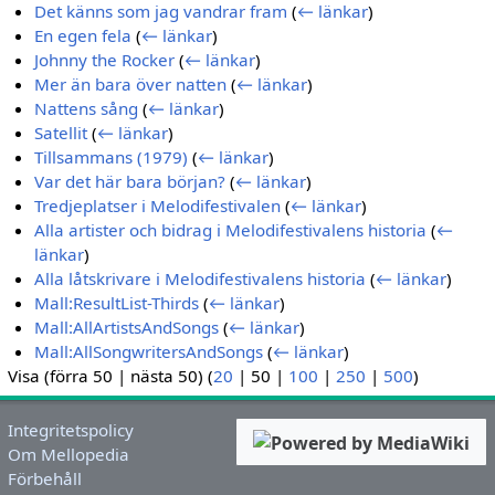
Det känns som jag vandrar fram
(
← länkar
)
En egen fela
(
← länkar
)
Johnny the Rocker
(
← länkar
)
Mer än bara över natten
(
← länkar
)
Nattens sång
(
← länkar
)
Satellit
(
← länkar
)
Tillsammans (1979)
(
← länkar
)
Var det här bara början?
(
← länkar
)
Tredjeplatser i Melodifestivalen
(
← länkar
)
Alla artister och bidrag i Melodifestivalens historia
(
←
länkar
)
Alla låtskrivare i Melodifestivalens historia
(
← länkar
)
Mall:ResultList-Thirds
(
← länkar
)
Mall:AllArtistsAndSongs
(
← länkar
)
Mall:AllSongwritersAndSongs
(
← länkar
)
Visa (
förra 50
|
nästa 50
) (
20
|
50
|
100
|
250
|
500
)
Integritetspolicy
Om Mellopedia
Förbehåll