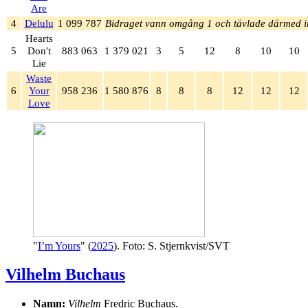
Are
4
Delulu
1 099 787
Bidraget vann omgång 1 och tävlade därmed i
Hearts
5
Don't
883 063
1 379 021
3
5
12
8
10
10
Lie
Waste
6
Your
958 236
1 580 876
8
8
8
12
12
12
Love
"
I’m Yours
" (
2025
). Foto: S. Stjernkvist/SVT
Vilhelm Buchaus
Namn:
Vilhelm
Fredric Buchaus.