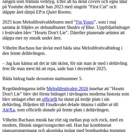
sången som främsta verktyg. Efter att ha delat covers och egna låtar
på Youtube debuterade han 2023 med singeln "First Cut" och
släppte året därpå EP:n
Quiet Rooms
.
2025 kom Melodifestivaldebuten med ”
I'm Yours
”, som i maj
samma år följdes av debutalbumet
Shades of Blue
. Uppföljarbidraget
i festivalen blev "Hearts Don't Lie". Därefter planerade artisten att
släppa mer ny musik under året.
Vilhelm Buchaus har tävlat med båda sina Melodifestivalbidrag i
den femte deltävlingen.
– Jag kan känna att det är rätt skönt, för när man är med i deltävling
fem får man mest tid att repa, sade han i december 2025.
Båda bidrag hade dessutom startnummer 5.
Regeländringarna inför
Melodifestivalen 2026
innebar att "Hearts
Don't Lie" blev det första bidraget i tävlingens moderna historia som
blev utslaget efter att
officiellt
ha slutat på tredje plats i sin
deltävling. Biljetten till Finalkvalet delade tittarna i stället ut till
AleXa
, som officiellt slutade på femte plats i deltävlingen.
Vilhelm Buchaus musik har rört sig mellan pop och rock, med en
modern, filmisk singer/songwriter-stil. Han har kombinerat
pianoarrangemang och akustiska inslag med bombastiska trummor