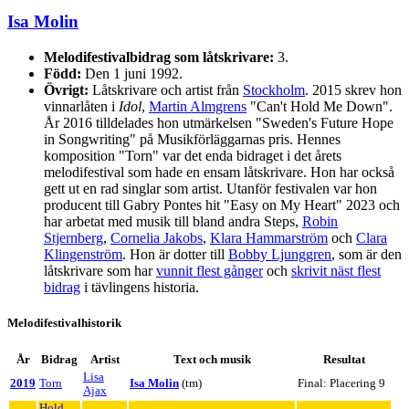
Isa Molin
Melodifestivalbidrag som låtskrivare:
3.
Född:
Den 1 juni 1992.
Övrigt:
Låtskrivare och artist från
Stockholm
. 2015 skrev hon
vinnarlåten i
Idol
,
Martin Almgrens
"Can't Hold Me Down".
År 2016 tilldelades hon utmärkelsen "Sweden's Future Hope
in Songwriting" på Musikförläggarnas pris. Hennes
komposition "Torn" var det enda bidraget i det årets
melodifestival som hade en ensam låtskrivare. Hon har också
gett ut en rad singlar som artist. Utanför festivalen var hon
producent till Gabry Pontes hit "Easy on My Heart" 2023 och
har arbetat med musik till bland andra Steps,
Robin
Stjernberg
,
Cornelia Jakobs
,
Klara Hammarström
och
Clara
Klingenström
. Hon är dotter till
Bobby Ljunggren
, som är den
låtskrivare som har
vunnit flest gånger
och
skrivit näst flest
bidrag
i tävlingens historia.
Melodifestivalhistorik
År
Bidrag
Artist
Text och musik
Resultat
Lisa
2019
Torn
Isa Molin
(tm)
Final: Placering 9
Ajax
Hold