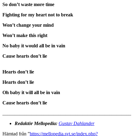
So don’t waste more time
Fighting for my heart not to break
Won’t change your mind
Won’t make this right
No baby it would all be in vain
Cause hearts don’t lie
Hearts don’t lie
Hearts don’t lie
Oh baby it will all be in vain
Cause hearts don’t lie
_____________________________________________________
Redaktör Mellopedia:
Gustav Dahlander
Hämtad från ”
https://mellopedia.svt.se/index.php?