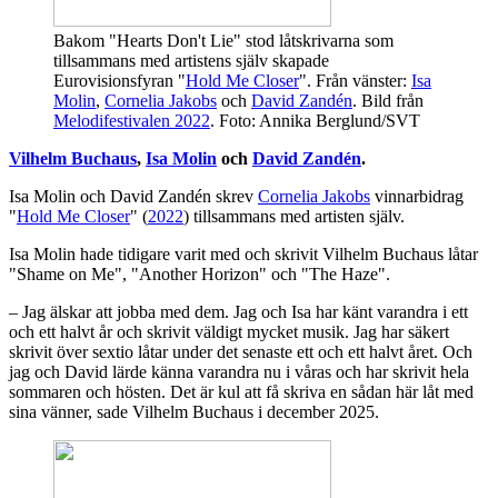
Bakom "Hearts Don't Lie" stod låtskrivarna som
tillsammans med artistens själv skapade
Eurovisionsfyran "
Hold Me Closer
". Från vänster:
Isa
Molin
,
Cornelia Jakobs
och
David Zandén
. Bild från
Melodifestivalen 2022
. Foto: Annika Berglund/SVT
Vilhelm Buchaus
,
Isa Molin
och
David Zandén
.
Isa Molin och David Zandén skrev
Cornelia Jakobs
vinnarbidrag
"
Hold Me Closer
" (
2022
) tillsammans med artisten själv.
Isa Molin hade tidigare varit med och skrivit Vilhelm Buchaus låtar
"Shame on Me", "Another Horizon" och "The Haze".
– Jag älskar att jobba med dem. Jag och Isa har känt varandra i ett
och ett halvt år och skrivit väldigt mycket musik. Jag har säkert
skrivit över sextio låtar under det senaste ett och ett halvt året. Och
jag och David lärde känna varandra nu i våras och har skrivit hela
sommaren och hösten. Det är kul att få skriva en sådan här låt med
sina vänner, sade Vilhelm Buchaus i december 2025.