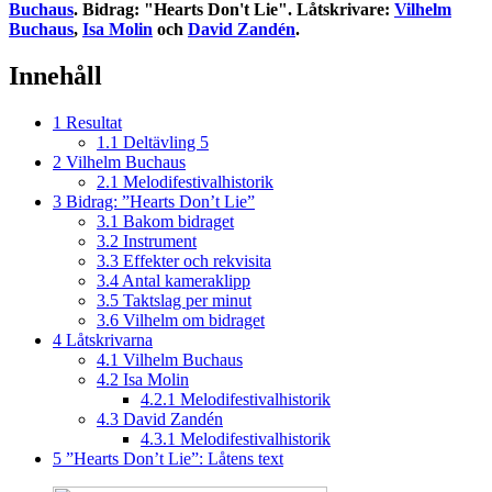
Buchaus
. Bidrag: "Hearts Don't Lie". Låtskrivare:
Vilhelm
Buchaus
,
Isa Molin
och
David Zandén
.
Innehåll
1
Resultat
1.1
Deltävling 5
2
Vilhelm Buchaus
2.1
Melodifestivalhistorik
3
Bidrag: ”Hearts Don’t Lie”
3.1
Bakom bidraget
3.2
Instrument
3.3
Effekter och rekvisita
3.4
Antal kameraklipp
3.5
Taktslag per minut
3.6
Vilhelm om bidraget
4
Låtskrivarna
4.1
Vilhelm Buchaus
4.2
Isa Molin
4.2.1
Melodifestivalhistorik
4.3
David Zandén
4.3.1
Melodifestivalhistorik
5
”Hearts Don’t Lie”: Låtens text