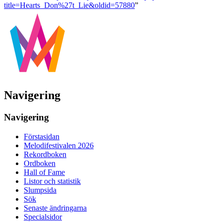
title=Hearts_Don%27t_Lie&oldid=57880
”
Navigering
Navigering
Förstasidan
Melodifestivalen 2026
Rekordboken
Ordboken
Hall of Fame
Listor och statistik
Slumpsida
Sök
Senaste ändringarna
Specialsidor