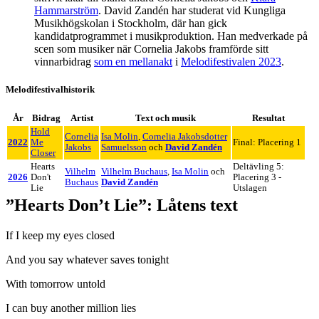
Hammarström
. David Zandén har studerat vid Kungliga
Musikhögskolan i Stockholm, där han gick
kandidatprogrammet i musikproduktion. Han medverkade på
scen som musiker när Cornelia Jakobs framförde sitt
vinnarbidrag
som en mellanakt
i
Melodifestivalen 2023
.
Melodifestivalhistorik
År
Bidrag
Artist
Text och musik
Resultat
Hold
Cornelia
Isa Molin
,
Cornelia Jakobsdotter
2022
Me
Final: Placering 1
Jakobs
Samuelsson
och
David Zandén
Closer
Hearts
Deltävling 5:
Vilhelm
Vilhelm Buchaus
,
Isa Molin
och
2026
Don't
Placering 3 -
Buchaus
David Zandén
Lie
Utslagen
”Hearts Don’t Lie”: Låtens text
If I keep my eyes closed
And you say whatever saves tonight
With tomorrow untold
I can buy another million lies