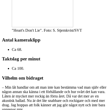
"Heart's Don't Lie". Foto: S. Stjernkvist/SVT
Antal kameraklipp
Ca 68.
Taktslag per minut
Ca 100.
Vilhelm om bidraget
– Min låt handlar om att man inte kan bestämma vad man själv eller
någon annan ska känna i ett förhållande och hur svårt det kan vara.
Låten är mycket mer rockig än förra året. Då var det mer av en
akustisk ballad. Nu är det lite snabbare och rockigare och med mer
drag. Jag hoppas att folk känner att jag gör något nytt och inte bara
upprepar mig.