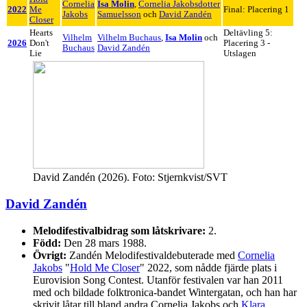
Cornelia
Isa Molin
,
Cornelia Jakobsdotter
2022
Me
Final: Placering 1
Jakobs
Samuelsson
och
David Zandén
Closer
Hearts
Deltävling 5:
Vilhelm
Vilhelm Buchaus
,
Isa Molin
och
2026
Don't
Placering 3 -
Buchaus
David Zandén
Lie
Utslagen
David Zandén (2026). Foto: Stjernkvist/SVT
David Zandén
Melodifestivalbidrag som låtskrivare:
2.
Född:
Den 28 mars 1988.
Övrigt:
Zandén Melodifestivaldebuterade med
Cornelia
Jakobs
"
Hold Me Closer
" 2022, som nådde fjärde plats i
Eurovision Song Contest. Utanför festivalen var han 2011
med och bildade folktronica-bandet Wintergatan, och han har
skrivit låtar till bland andra Cornelia Jakobs och
Klara