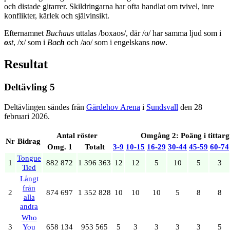
och distade gitarrer. Skildringarna har ofta handlat om tvivel, inre
konflikter, kärlek och självinsikt.
Efternamnet
Buchaus
uttalas /boxaos/, där /o/ har samma ljud som i
o
st
, /x/ som i
Ba
ch
och /ao/ som i engelskans
n
ow
.
Resultat
Deltävling 5
Deltävlingen sändes från
Gärdehov Arena
i
Sundsvall
den 28
februari 2026.
Antal röster
Omgång 2: Poäng i tittar
Nr
Bidrag
Omg. 1
Totalt
3‑9
10‑15
16‑29
30‑44
45‑59
60‑74
Tongue
1
882 872
1 396 363
12
12
5
10
5
3
Tied
Långt
från
2
874 697
1 352 828
10
10
10
5
8
8
alla
andra
Who
3
You
658 134
953 565
5
3
3
3
3
5