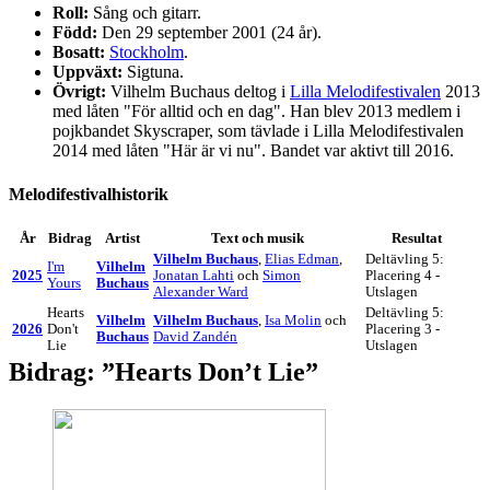
Roll:
Sång och gitarr.
Född:
Den 29 september 2001 (24 år).
Bosatt:
Stockholm
.
Uppväxt:
Sigtuna.
Övrigt:
Vilhelm Buchaus deltog i
Lilla Melodifestivalen
2013
med låten "För alltid och en dag". Han blev 2013 medlem i
pojkbandet Skyscraper, som tävlade i Lilla Melodifestivalen
2014 med låten "Här är vi nu". Bandet var aktivt till 2016.
Melodifestivalhistorik
År
Bidrag
Artist
Text och musik
Resultat
Vilhelm Buchaus
,
Elias Edman
,
Deltävling 5:
I'm
Vilhelm
2025
Jonatan Lahti
och
Simon
Placering 4 -
Yours
Buchaus
Alexander Ward
Utslagen
Hearts
Deltävling 5:
Vilhelm
Vilhelm Buchaus
,
Isa Molin
och
2026
Don't
Placering 3 -
Buchaus
David Zandén
Lie
Utslagen
Bidrag: ”Hearts Don’t Lie”