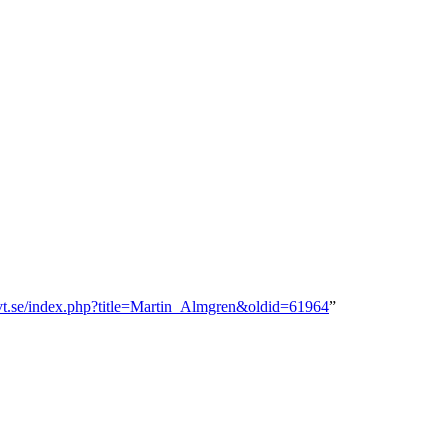
.svt.se/index.php?title=Martin_Almgren&oldid=61964
”