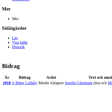
Mer
Mer
Sidåtgärder
Läs
Visa källa
Historik
Bidrag
År
Bidrag
Artist
Text och mus
2018
A Bitter Lullaby
Martin Almgren
Josefin Glenmark
(tm) och
Mä