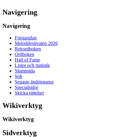
Navigering
Navigering
Förstasidan
Melodifestivalen 2026
Rekordboken
Ordboken
Hall of Fame
Listor och statistik
Slumpsida
Sök
Senaste ändringarna
Specialsidor
Skicka rättelser
Wikiverktyg
Wikiverktyg
Sidverktyg