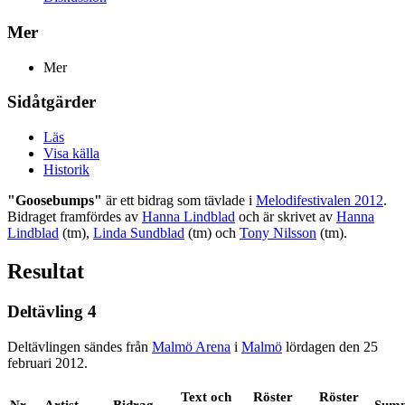
Mer
Mer
Sidåtgärder
Läs
Visa källa
Historik
"Goosebumps"
är ett bidrag som tävlade i
Melodifestivalen 2012
.
Bidraget framfördes av
Hanna Lindblad
och är skrivet av
Hanna
Lindblad
(tm),
Linda Sundblad
(tm) och
Tony Nilsson
(tm).
Resultat
Deltävling 4
Deltävlingen sändes från
Malmö Arena
i
Malmö
lördagen den 25
februari 2012.
Text och
Röster
Röster
Nr
Artist
Bidrag
Sum