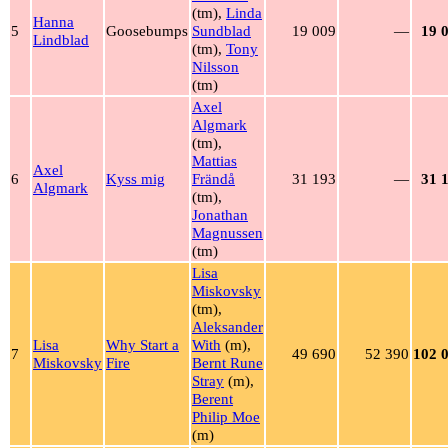
(tm),
Linda
Hanna
5
Goosebumps
Sundblad
19 009
—
19 
Lindblad
(tm),
Tony
Nilsson
(tm)
Axel
Algmark
(tm),
Mattias
Axel
6
Kyss mig
Frändå
31 193
—
31 
Algmark
(tm),
Jonathan
Magnussen
(tm)
Lisa
Miskovsky
(tm),
Aleksander
Lisa
Why Start a
With
(m),
7
49 690
52 390
102 
Miskovsky
Fire
Bernt Rune
Stray
(m),
Berent
Philip Moe
(m)