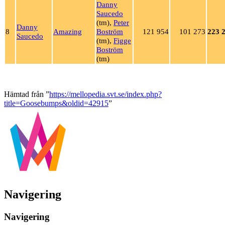
Danny
Saucedo
(tm),
Peter
Danny
8
Amazing
Boström
121 954
101 273
223 
Saucedo
(tm),
Figge
Boström
(tm)
Hämtad från ”
https://mellopedia.svt.se/index.php?
title=Goosebumps&oldid=42915
”
Navigering
Navigering