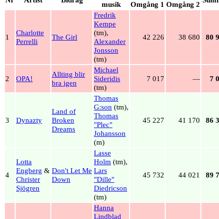
musik
Omgång 1
Omgång 2
Fredrik
Kempe
Charlotte
(tm),
1
The Girl
42 226
38 680
80 
Perrelli
Alexander
Jonsson
(tm)
Michael
Allting blir
2
OPA!
Sideridis
7 017
—
7 
bra igen
(tm)
Thomas
G:son
(tm),
Land of
Thomas
3
Dynazty
Broken
45 227
41 170
86 
"Plec"
Dreams
Johansson
(m)
Lasse
Lotta
Holm
(tm),
Engberg
&
Don't Let Me
Lars
4
45 732
44 021
89 
Christer
Down
"Dille"
Sjögren
Diedricson
(tm)
Hanna
Lindblad