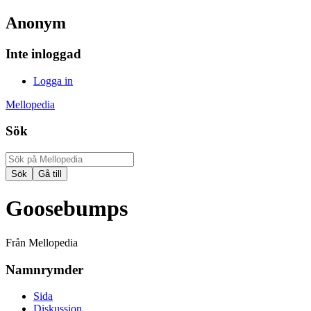
Anonym
Inte inloggad
Logga in
Mellopedia
Sök
Goosebumps
Från Mellopedia
Namnrymder
Sida
Diskussion