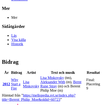
Mer
Mer
Sidåtgärder
Läs
Visa källa
Historik
Bidrag
År
Bidrag
Artist
Text och musik
Resultat
Lisa Miskovsky
(tm),
Why
Final:
Lisa
Aleksander With
(m),
Bernt
2012
Start a
Placering
Miskovsky
Rune Stray
(m) och
Berent
Fire
9
Philip Moe
(m)
Hämtad från ”
https://mellopedia.svt.se/index.php?
title=Berent_Philip_Moe&oldid=60723
”