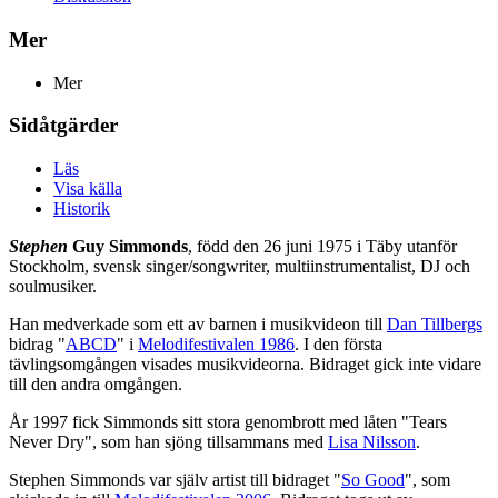
Mer
Mer
Sidåtgärder
Läs
Visa källa
Historik
Stephen
Guy Simmonds
, född den 26 juni 1975 i Täby utanför
Stockholm, svensk singer/songwriter, multiinstrumentalist, DJ och
soulmusiker.
Han medverkade som ett av barnen i musikvideon till
Dan Tillbergs
bidrag "
ABCD
" i
Melodifestivalen 1986
. I den första
tävlingsomgången visades musikvideorna. Bidraget gick inte vidare
till den andra omgången.
År 1997 fick Simmonds sitt stora genombrott med låten "Tears
Never Dry", som han sjöng tillsammans med
Lisa Nilsson
.
Stephen Simmonds var själv artist till bidraget "
So Good
", som