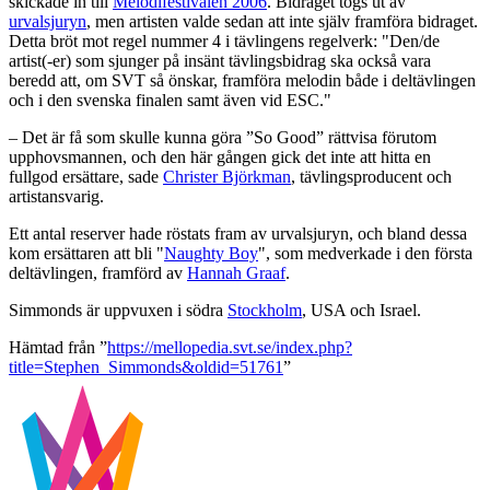
skickade in till
Melodifestivalen 2006
. Bidraget togs ut av
urvalsjuryn
, men artisten valde sedan att inte själv framföra bidraget.
Detta bröt mot regel nummer 4 i tävlingens regelverk: "Den/de
artist(-er) som sjunger på insänt tävlingsbidrag ska också vara
beredd att, om SVT så önskar, framföra melodin både i deltävlingen
och i den svenska finalen samt även vid ESC."
– Det är få som skulle kunna göra ”So Good” rättvisa förutom
upphovsmannen, och den här gången gick det inte att hitta en
fullgod ersättare, sade
Christer Björkman
, tävlingsproducent och
artistansvarig.
Ett antal reserver hade röstats fram av urvalsjuryn, och bland dessa
kom ersättaren att bli "
Naughty Boy
", som medverkade i den första
deltävlingen, framförd av
Hannah Graaf
.
Simmonds är uppvuxen i södra
Stockholm
, USA och Israel.
Hämtad från ”
https://mellopedia.svt.se/index.php?
title=Stephen_Simmonds&oldid=51761
”