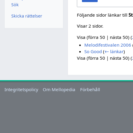
Sök
Följande sidor länkar till
S
Skicka rättelser
Visar 2 sidor.
Visa (
förra 50
|
nästa 50
) (
Melodifestivalen 2006
So Good
(
← länkar
)
Visa (
förra 50
|
nästa 50
) (
Integritetspolicy
Om Mellopedia
Förbehåll