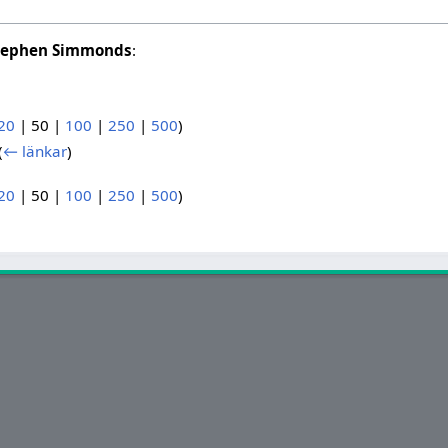
tephen Simmonds
:
20
|
50
|
100
|
250
|
500
)
(
← länkar
)
20
|
50
|
100
|
250
|
500
)