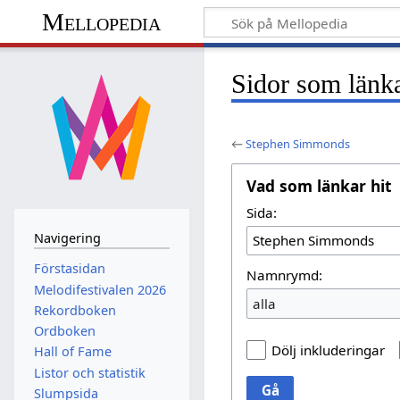
Mellopedia
Sidor som länk
←
Stephen Simmonds
Vad som länkar hit
Sida:
Navigering
Förstasidan
Namnrymd:
Melodifestivalen 2026
alla
Rekordboken
Ordboken
Dölj inkluderingar
Hall of Fame
Listor och statistik
Gå
Slumpsida