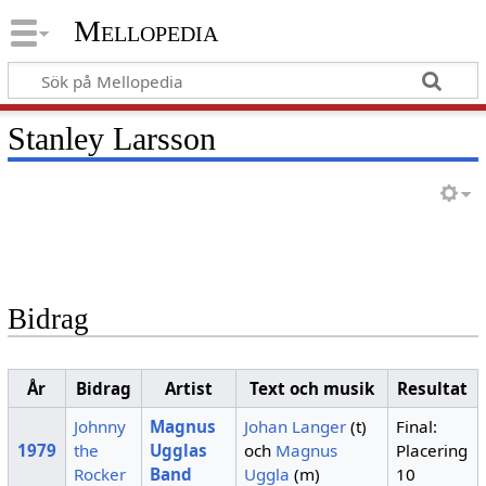
Mellopedia
Stanley Larsson
Bidrag
År
Bidrag
Artist
Text och musik
Resultat
Johnny
Magnus
Johan Langer
(t)
Final:
1979
the
Ugglas
och
Magnus
Placering
Rocker
Band
Uggla
(m)
10