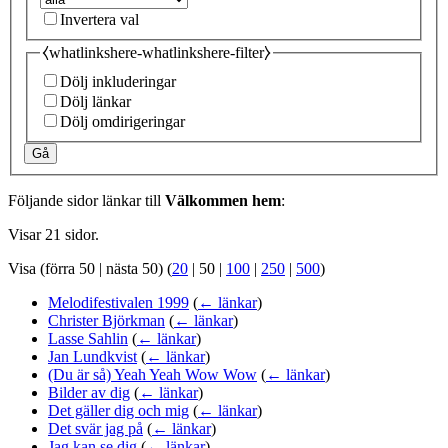
Invertera val
⧼whatlinkshere-whatlinkshere-filter⧽
Dölj inkluderingar
Dölj länkar
Dölj omdirigeringar
Gå
Följande sidor länkar till
Välkommen hem
:
Visar 21 sidor.
Visa (
förra 50
|
nästa 50
) (
20
|
50
|
100
|
250
|
500
)
Melodifestivalen 1999
(
← länkar
)
Christer Björkman
(
← länkar
)
Lasse Sahlin
(
← länkar
)
Jan Lundkvist
(
← länkar
)
(Du är så) Yeah Yeah Wow Wow
(
← länkar
)
Bilder av dig
(
← länkar
)
Det gäller dig och mig
(
← länkar
)
Det svär jag på
(
← länkar
)
Jag kan se dig
(
← länkar
)