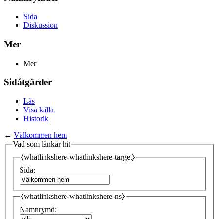
Sida
Diskussion
Mer
Mer
Sidåtgärder
Läs
Visa källa
Historik
←
Välkommen hem
Vad som länkar hit
⧼whatlinkshere-whatlinkshere-target⧽
Sida:
⧼whatlinkshere-whatlinkshere-ns⧽
Namnrymd: