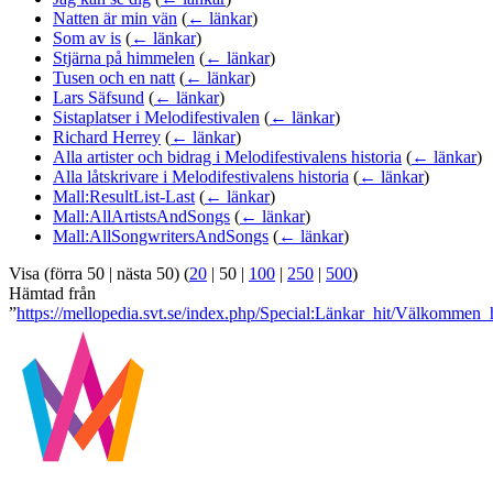
Natten är min vän
(
← länkar
)
Som av is
(
← länkar
)
Stjärna på himmelen
(
← länkar
)
Tusen och en natt
(
← länkar
)
Lars Säfsund
(
← länkar
)
Sistaplatser i Melodifestivalen
(
← länkar
)
Richard Herrey
(
← länkar
)
Alla artister och bidrag i Melodifestivalens historia
(
← länkar
)
Alla låtskrivare i Melodifestivalens historia
(
← länkar
)
Mall:ResultList-Last
(
← länkar
)
Mall:AllArtistsAndSongs
(
← länkar
)
Mall:AllSongwritersAndSongs
(
← länkar
)
Visa (
förra 50
|
nästa 50
) (
20
|
50
|
100
|
250
|
500
)
Hämtad från
”
https://mellopedia.svt.se/index.php/Special:Länkar_hit/Välkommen