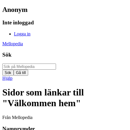
Anonym
Inte inloggad
Logga in
Mellopedia
Sök
Hjälp
Sidor som länkar till
"Välkommen hem"
Från Mellopedia
Namnrymder