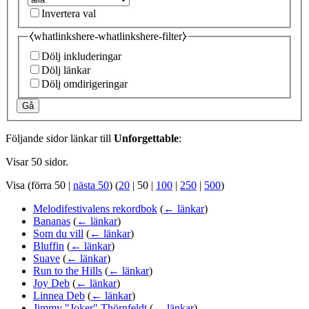
Invertera val
⧼whatlinkshere-whatlinkshere-filter⧽
Dölj inkluderingar
Dölj länkar
Dölj omdirigeringar
Gå
Följande sidor länkar till
Unforgettable
:
Visar 50 sidor.
Visa (
förra 50
|
nästa 50
) (
20
|
50
|
100
|
250
|
500
)
Melodifestivalens rekordbok
(
← länkar
)
Bananas
(
← länkar
)
Som du vill
(
← länkar
)
Bluffin
(
← länkar
)
Suave
(
← länkar
)
Run to the Hills
(
← länkar
)
Joy Deb
(
← länkar
)
Linnea Deb
(
← länkar
)
Jimmy "Joker" Thörnfeldt
(
← länkar
)