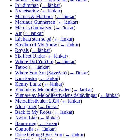
In i dimman
(
← länkar
)
Nyhetsarkiv
(
← länkar
)
Marcus & Martinus
(
← länkar
)
Martinus Gunnarsen
(
← länkar
)
Marcus Gunnarsen
(
← länkar
)
Air
(
← länkar
)
Låt hela stan se på
(
← länkar
)
Rhythm of My Show
(
← länkar
)
Royals
(
← länkar
)
Six Feet Under
(
← länkar
)
Where Did You Go
(
← länkar
)
Tattoo
(
← länkar
)
Where You Are (Sávežan)
(
← länkar
)
Kim Pastor
(
← länkar
)
Kenny Lantz
(
← länkar
)
Vinnare av Melodifestivalen
(
← länkar
)
Vinnare av Melodifestivalens deltävlingar
(
← länkar
)
Melodifestivalen 2024
(
← länkar
)
Aldrig mer
(
← länkar
)
Back to My Roots
(
← länkar
)
Awful Liar
(
← länkar
)
Banne maj
(
← länkar
)
Controlla
(
← länkar
)
Done Getting Over You
(
← länkar
)