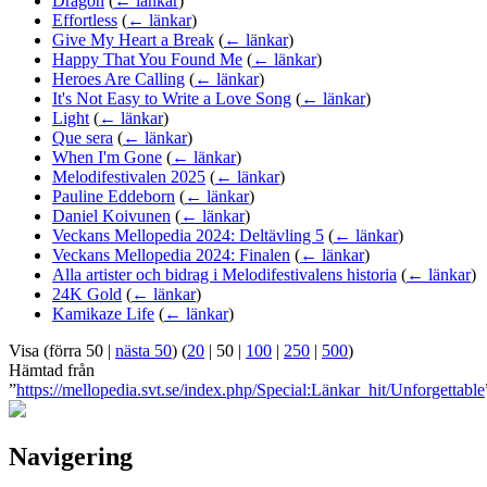
Dragon
(
← länkar
)
Effortless
(
← länkar
)
Give My Heart a Break
(
← länkar
)
Happy That You Found Me
(
← länkar
)
Heroes Are Calling
(
← länkar
)
It's Not Easy to Write a Love Song
(
← länkar
)
Light
(
← länkar
)
Que sera
(
← länkar
)
When I'm Gone
(
← länkar
)
Melodifestivalen 2025
(
← länkar
)
Pauline Eddeborn
(
← länkar
)
Daniel Koivunen
(
← länkar
)
Veckans Mellopedia 2024: Deltävling 5
(
← länkar
)
Veckans Mellopedia 2024: Finalen
(
← länkar
)
Alla artister och bidrag i Melodifestivalens historia
(
← länkar
)
24K Gold
(
← länkar
)
Kamikaze Life
(
← länkar
)
Visa (
förra 50
|
nästa 50
) (
20
|
50
|
100
|
250
|
500
)
Hämtad från
”
https://mellopedia.svt.se/index.php/Special:Länkar_hit/Unforgettable
Navigering