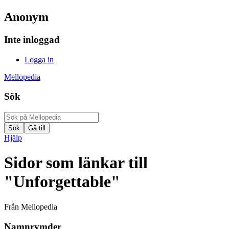
Anonym
Inte inloggad
Logga in
Mellopedia
Sök
Hjälp
Sidor som länkar till
"Unforgettable"
Från Mellopedia
Namnrymder