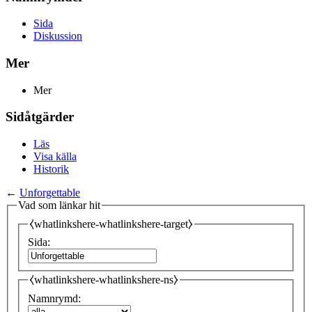
Sida
Diskussion
Mer
Mer
Sidåtgärder
Läs
Visa källa
Historik
←
Unforgettable
Vad som länkar hit
⧼whatlinkshere-whatlinkshere-target⧽
Sida:
⧼whatlinkshere-whatlinkshere-ns⧽
Namnrymd: