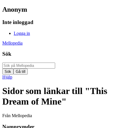
Anonym
Inte inloggad
Logga in
Mellopedia
Sök
Hjälp
Sidor som länkar till "This
Dream of Mine"
Från Mellopedia
Namnrymder