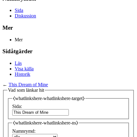
Sida
Diskussion
Mer
Mer
Sidåtgärder
Läs
Visa källa
Historik
←
This Dream of Mine
Vad som länkar hit
⧼whatlinkshere-whatlinkshere-target⧽
Sida:
⧼whatlinkshere-whatlinkshere-ns⧽
Namnrymd: