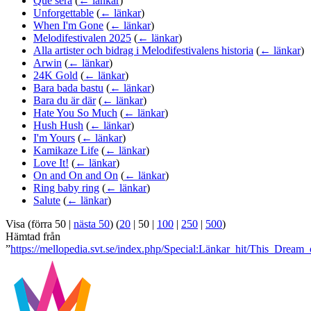
Que sera
(
← länkar
)
Unforgettable
(
← länkar
)
When I'm Gone
(
← länkar
)
Melodifestivalen 2025
(
← länkar
)
Alla artister och bidrag i Melodifestivalens historia
(
← länkar
)
Arwin
(
← länkar
)
24K Gold
(
← länkar
)
Bara bada bastu
(
← länkar
)
Bara du är där
(
← länkar
)
Hate You So Much
(
← länkar
)
Hush Hush
(
← länkar
)
I'm Yours
(
← länkar
)
Kamikaze Life
(
← länkar
)
Love It!
(
← länkar
)
On and On and On
(
← länkar
)
Ring baby ring
(
← länkar
)
Salute
(
← länkar
)
Visa (
förra 50
|
nästa 50
) (
20
|
50
|
100
|
250
|
500
)
Hämtad från
”
https://mellopedia.svt.se/index.php/Special:Länkar_hit/This_Dream