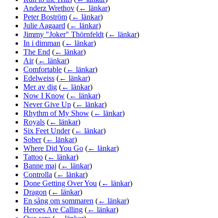
Anderz Wrethov
(
← länkar
)
Peter Boström
(
← länkar
)
Julie Aagaard
(
← länkar
)
Jimmy "Joker" Thörnfeldt
(
← länkar
)
In i dimman
(
← länkar
)
The End
(
← länkar
)
Air
(
← länkar
)
Comfortable
(
← länkar
)
Edelweiss
(
← länkar
)
Mer av dig
(
← länkar
)
Now I Know
(
← länkar
)
Never Give Up
(
← länkar
)
Rhythm of My Show
(
← länkar
)
Royals
(
← länkar
)
Six Feet Under
(
← länkar
)
Sober
(
← länkar
)
Where Did You Go
(
← länkar
)
Tattoo
(
← länkar
)
Banne maj
(
← länkar
)
Controlla
(
← länkar
)
Done Getting Over You
(
← länkar
)
Dragon
(
← länkar
)
En sång om sommaren
(
← länkar
)
Heroes Are Calling
(
← länkar
)