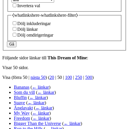
Invertera val
⧼whatlinkshere-whatlinkshere-filter⧽
Dölj inkluderingar
Dölj länkar
Dölj omdirigeringar
Gå
Följande sidor länkar till
This Dream of Mine
:
Visar 50 sidor.
Visa (
förra 50
|
nästa 50
) (
20
|
50
|
100
|
250
|
500
)
Bananas
(
← länkar
)
Som du vill
(
← länkar
)
Bluffin
(
← länkar
)
Suave
(
← länkar
)
Änglavakt
(
← länkar
)
My Way
(
← länkar
)
Freedom
(
← länkar
)
Bigger Than the Universe
(
← länkar
)
Run to the Hills
(
← länkar
)