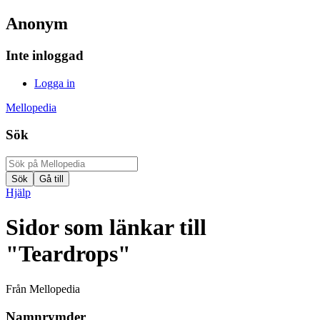
Anonym
Inte inloggad
Logga in
Mellopedia
Sök
Hjälp
Sidor som länkar till
"Teardrops"
Från Mellopedia
Namnrymder