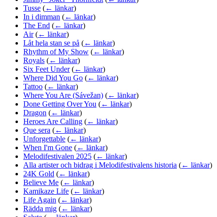
Tusse
(
← länkar
)
In i dimman
(
← länkar
)
The End
(
← länkar
)
Air
(
← länkar
)
Låt hela stan se på
(
← länkar
)
Rhythm of My Show
(
← länkar
)
Royals
(
← länkar
)
Six Feet Under
(
← länkar
)
Where Did You Go
(
← länkar
)
Tattoo
(
← länkar
)
Where You Are (Sávežan)
(
← länkar
)
Done Getting Over You
(
← länkar
)
Dragon
(
← länkar
)
Heroes Are Calling
(
← länkar
)
Que sera
(
← länkar
)
Unforgettable
(
← länkar
)
When I'm Gone
(
← länkar
)
Melodifestivalen 2025
(
← länkar
)
Alla artister och bidrag i Melodifestivalens historia
(
← länkar
)
24K Gold
(
← länkar
)
Believe Me
(
← länkar
)
Kamikaze Life
(
← länkar
)
Life Again
(
← länkar
)
Rädda mig
(
← länkar
)