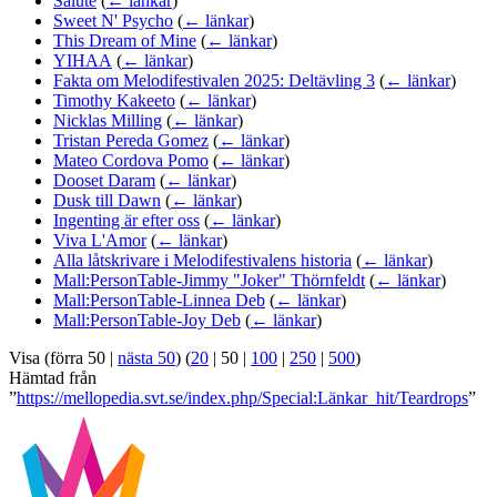
Salute
(
← länkar
)
Sweet N' Psycho
(
← länkar
)
This Dream of Mine
(
← länkar
)
YIHAA
(
← länkar
)
Fakta om Melodifestivalen 2025: Deltävling 3
(
← länkar
)
Timothy Kakeeto
(
← länkar
)
Nicklas Milling
(
← länkar
)
Tristan Pereda Gomez
(
← länkar
)
Mateo Cordova Pomo
(
← länkar
)
Dooset Daram
(
← länkar
)
Dusk till Dawn
(
← länkar
)
Ingenting är efter oss
(
← länkar
)
Viva L'Amor
(
← länkar
)
Alla låtskrivare i Melodifestivalens historia
(
← länkar
)
Mall:PersonTable-Jimmy "Joker" Thörnfeldt
(
← länkar
)
Mall:PersonTable-Linnea Deb
(
← länkar
)
Mall:PersonTable-Joy Deb
(
← länkar
)
Visa (
förra 50
|
nästa 50
) (
20
|
50
|
100
|
250
|
500
)
Hämtad från
”
https://mellopedia.svt.se/index.php/Special:Länkar_hit/Teardrops
”