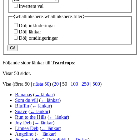
Invertera val
⧼whatlinkshere-whatlinkshere-filter⧽
Dölj inkluderingar
Dölj länkar
Dölj omdirigeringar
Gå
Följande sidor länkar till
Teardrops
:
Visar 50 sidor.
Visa (
förra 50
|
nästa 50
) (
20
|
50
|
100
|
250
|
500
)
Bananas
(
← länkar
)
Som du vill
(
← länkar
)
Bluffin
(
← länkar
)
Suave
(
← länkar
)
Run to the Hills
(
← länkar
)
Joy Deb
(
← länkar
)
Linnea Deb
(
← länkar
)
Angelino
(
← länkar
)
Jimmy "Joker" Thörnfeldt
(
← länkar
)