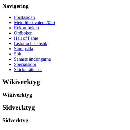
Navigering
Förstasidan
Melodifestivalen 2026
Rekordboken
Ordboken
Hall of Fame
Listor och statistik
Slumpsida
Sök
Senaste ändringarna
Specialsidor
Skicka rättelser
Wikiverktyg
Wikiverktyg
Sidverktyg
Sidverktyg