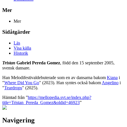
Mer
Mer
Sidåtgärder
Läs
Visa källa
Historik
Tristan
Gabriel Pereda Gomez
, född den 15 september 2005,
svensk dansare.
Han Melodifestivaldebuterade som en av dansarna bakom
Kiana
i
"
Where Did You Go
" (2023). Han syntes också bakom
Angelino
i
"
Teardrops
" (2025).
Hämtad från ”
https://mellopedia.svt.se/index.php?
title=Tristan_Pereda_Gomez&oldid=46923
”
Navigering