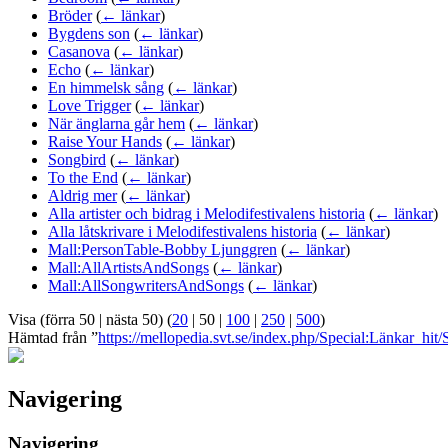
Bröder
(
← länkar
)
Bygdens son
(
← länkar
)
Casanova
(
← länkar
)
Echo
(
← länkar
)
En himmelsk sång
(
← länkar
)
Love Trigger
(
← länkar
)
När änglarna går hem
(
← länkar
)
Raise Your Hands
(
← länkar
)
Songbird
(
← länkar
)
To the End
(
← länkar
)
Aldrig mer
(
← länkar
)
Alla artister och bidrag i Melodifestivalens historia
(
← länkar
)
Alla låtskrivare i Melodifestivalens historia
(
← länkar
)
Mall:PersonTable-Bobby Ljunggren
(
← länkar
)
Mall:AllArtistsAndSongs
(
← länkar
)
Mall:AllSongwritersAndSongs
(
← länkar
)
Visa (
förra 50
|
nästa 50
) (
20
|
50
|
100
|
250
|
500
)
Hämtad från ”
https://mellopedia.svt.se/index.php/Special:Länkar_hit/
Navigering
Navigering