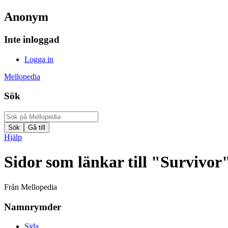
Anonym
Inte inloggad
Logga in
Mellopedia
Sök
Hjälp
Sidor som länkar till "Survivor
Från Mellopedia
Namnrymder
Sida