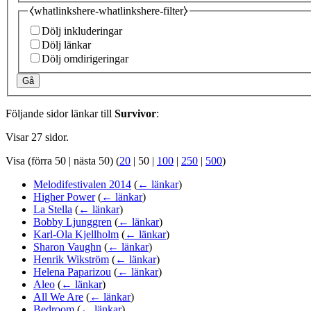
⧼whatlinkshere-whatlinkshere-filter⧽
Dölj inkluderingar
Dölj länkar
Dölj omdirigeringar
Gå
Följande sidor länkar till
Survivor
:
Visar 27 sidor.
Visa (
förra 50
|
nästa 50
) (
20
|
50
|
100
|
250
|
500
)
Melodifestivalen 2014
(
← länkar
)
Higher Power
(
← länkar
)
La Stella
(
← länkar
)
Bobby Ljunggren
(
← länkar
)
Karl-Ola Kjellholm
(
← länkar
)
Sharon Vaughn
(
← länkar
)
Henrik Wikström
(
← länkar
)
Helena Paparizou
(
← länkar
)
Aleo
(
← länkar
)
All We Are
(
← länkar
)
Bedroom
(
← länkar
)