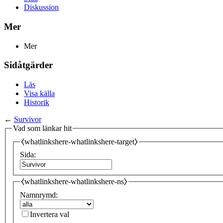
Diskussion
Mer
Mer
Sidåtgärder
Läs
Visa källa
Historik
←
Survivor
Vad som länkar hit
⧼whatlinkshere-whatlinkshere-target⧽
Sida:
⧼whatlinkshere-whatlinkshere-ns⧽
Namnrymd:
Invertera val