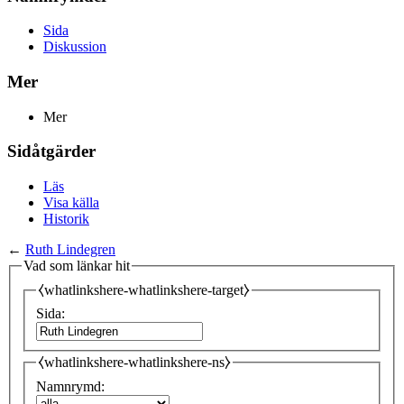
Sida
Diskussion
Mer
Mer
Sidåtgärder
Läs
Visa källa
Historik
←
Ruth Lindegren
Vad som länkar hit
⧼whatlinkshere-whatlinkshere-target⧽
Sida:
⧼whatlinkshere-whatlinkshere-ns⧽
Namnrymd: