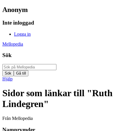
Anonym
Inte inloggad
Logga in
Mellopedia
Sök
Hjälp
Sidor som länkar till "Ruth
Lindegren"
Från Mellopedia
Namnrymder