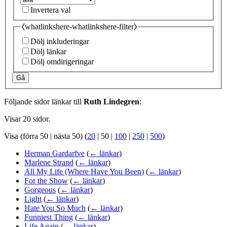
Invertera val
⧼whatlinkshere-whatlinkshere-filter⧽
Dölj inkluderingar
Dölj länkar
Dölj omdirigeringar
Gå
Följande sidor länkar till
Ruth Lindegren
:
Visar 20 sidor.
Visa (
förra 50
|
nästa 50
) (
20
|
50
|
100
|
250
|
500
)
Herman Gardarfve
(
← länkar
)
Marlene Strand
(
← länkar
)
All My Life (Where Have You Been)
(
← länkar
)
For the Show
(
← länkar
)
Gorgeous
(
← länkar
)
Light
(
← länkar
)
Hate You So Much
(
← länkar
)
Funniest Thing
(
← länkar
)
Life Again
(
← länkar
)