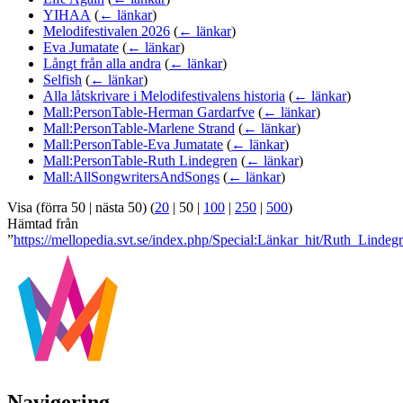
YIHAA
(
← länkar
)
Melodifestivalen 2026
(
← länkar
)
Eva Jumatate
(
← länkar
)
Långt från alla andra
(
← länkar
)
Selfish
(
← länkar
)
Alla låtskrivare i Melodifestivalens historia
(
← länkar
)
Mall:PersonTable-Herman Gardarfve
(
← länkar
)
Mall:PersonTable-Marlene Strand
(
← länkar
)
Mall:PersonTable-Eva Jumatate
(
← länkar
)
Mall:PersonTable-Ruth Lindegren
(
← länkar
)
Mall:AllSongwritersAndSongs
(
← länkar
)
Visa (
förra 50
|
nästa 50
) (
20
|
50
|
100
|
250
|
500
)
Hämtad från
”
https://mellopedia.svt.se/index.php/Special:Länkar_hit/Ruth_Lindeg
Navigering