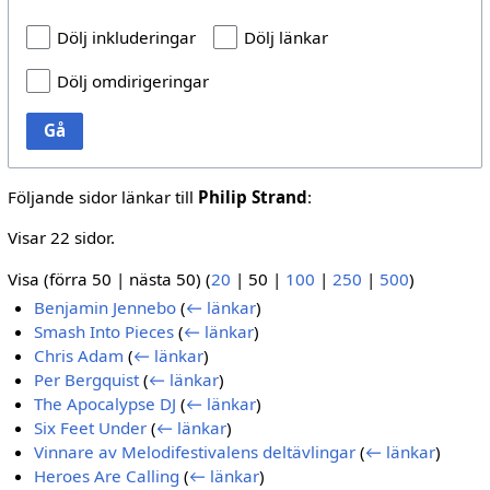
Dölj inkluderingar
Dölj länkar
Dölj omdirigeringar
Gå
Följande sidor länkar till
Philip Strand
:
Visar 22 sidor.
Visa (
förra 50
|
nästa 50
) (
20
|
50
|
100
|
250
|
500
)
Benjamin Jennebo
(
← länkar
)
Smash Into Pieces
(
← länkar
)
Chris Adam
(
← länkar
)
Per Bergquist
(
← länkar
)
The Apocalypse DJ
(
← länkar
)
Six Feet Under
(
← länkar
)
Vinnare av Melodifestivalens deltävlingar
(
← länkar
)
Heroes Are Calling
(
← länkar
)