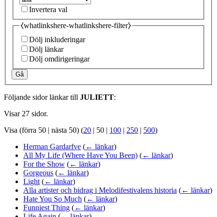
Invertera val
⧼whatlinkshere-whatlinkshere-filter⧽
Dölj inkluderingar
Dölj länkar
Dölj omdirigeringar
Gå
Följande sidor länkar till
JULIETT
:
Visar 27 sidor.
Visa (
förra 50
|
nästa 50
) (
20
|
50
|
100
|
250
|
500
)
Herman Gardarfve
(
← länkar
)
All My Life (Where Have You Been)
(
← länkar
)
For the Show
(
← länkar
)
Gorgeous
(
← länkar
)
Light
(
← länkar
)
Alla artister och bidrag i Melodifestivalens historia
(
← länkar
)
Hate You So Much
(
← länkar
)
Funniest Thing
(
← länkar
)
Life Again
(
← länkar
)