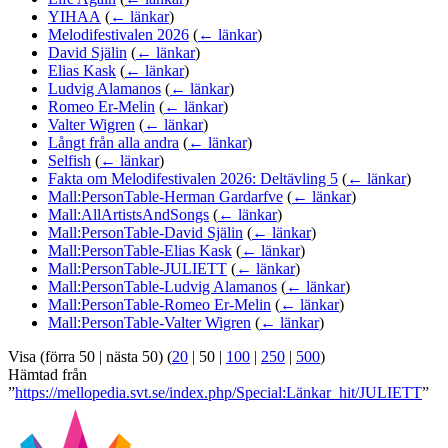
YIHAA
(
← länkar
)
Melodifestivalen 2026
(
← länkar
)
David Själin
(
← länkar
)
Elias Kask
(
← länkar
)
Ludvig Alamanos
(
← länkar
)
Romeo Er-Melin
(
← länkar
)
Valter Wigren
(
← länkar
)
Långt från alla andra
(
← länkar
)
Selfish
(
← länkar
)
Fakta om Melodifestivalen 2026: Deltävling 5
(
← länkar
)
Mall:PersonTable-Herman Gardarfve
(
← länkar
)
Mall:AllArtistsAndSongs
(
← länkar
)
Mall:PersonTable-David Själin
(
← länkar
)
Mall:PersonTable-Elias Kask
(
← länkar
)
Mall:PersonTable-JULIETT
(
← länkar
)
Mall:PersonTable-Ludvig Alamanos
(
← länkar
)
Mall:PersonTable-Romeo Er-Melin
(
← länkar
)
Mall:PersonTable-Valter Wigren
(
← länkar
)
Visa (
förra 50
|
nästa 50
) (
20
|
50
|
100
|
250
|
500
)
Hämtad från
”
https://mellopedia.svt.se/index.php/Special:Länkar_hit/JULIETT
”