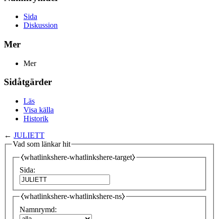
Sida
Diskussion
Mer
Mer
Sidåtgärder
Läs
Visa källa
Historik
←
JULIETT
Vad som länkar hit
⧼whatlinkshere-whatlinkshere-target⧽
Sida:
⧼whatlinkshere-whatlinkshere-ns⧽
Namnrymd: