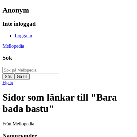
Anonym
Inte inloggad
Logga in
Mellopedia
Sök
Hjälp
Sidor som länkar till "Bara
bada bastu"
Från Mellopedia
Namnrymder