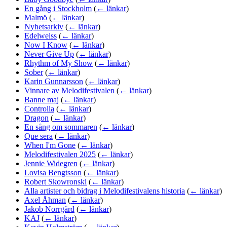
En gång i Stockholm
(
← länkar
)
Malmö
(
← länkar
)
Nyhetsarkiv
(
← länkar
)
Edelweiss
(
← länkar
)
Now I Know
(
← länkar
)
Never Give Up
(
← länkar
)
Rhythm of My Show
(
← länkar
)
Sober
(
← länkar
)
Karin Gunnarsson
(
← länkar
)
Vinnare av Melodifestivalen
(
← länkar
)
Banne maj
(
← länkar
)
Controlla
(
← länkar
)
Dragon
(
← länkar
)
En sång om sommaren
(
← länkar
)
Que sera
(
← länkar
)
When I'm Gone
(
← länkar
)
Melodifestivalen 2025
(
← länkar
)
Jennie Widegren
(
← länkar
)
Lovisa Bengtsson
(
← länkar
)
Robert Skowronski
(
← länkar
)
Alla artister och bidrag i Melodifestivalens historia
(
← länkar
)
Axel Åhman
(
← länkar
)
Jakob Norrgård
(
← länkar
)
KAJ
(
← länkar
)