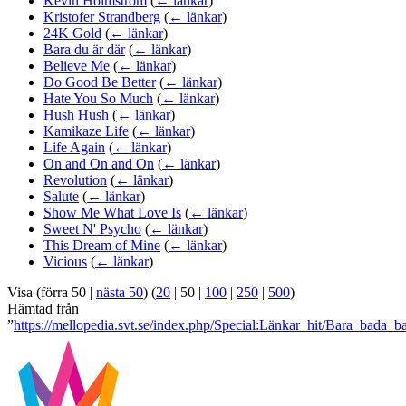
Kevin Holmström
(
← länkar
)
Kristofer Strandberg
(
← länkar
)
24K Gold
(
← länkar
)
Bara du är där
(
← länkar
)
Believe Me
(
← länkar
)
Do Good Be Better
(
← länkar
)
Hate You So Much
(
← länkar
)
Hush Hush
(
← länkar
)
Kamikaze Life
(
← länkar
)
Life Again
(
← länkar
)
On and On and On
(
← länkar
)
Revolution
(
← länkar
)
Salute
(
← länkar
)
Show Me What Love Is
(
← länkar
)
Sweet N' Psycho
(
← länkar
)
This Dream of Mine
(
← länkar
)
Vicious
(
← länkar
)
Visa (
förra 50
|
nästa 50
) (
20
|
50
|
100
|
250
|
500
)
Hämtad från
”
https://mellopedia.svt.se/index.php/Special:Länkar_hit/Bara_bada_b