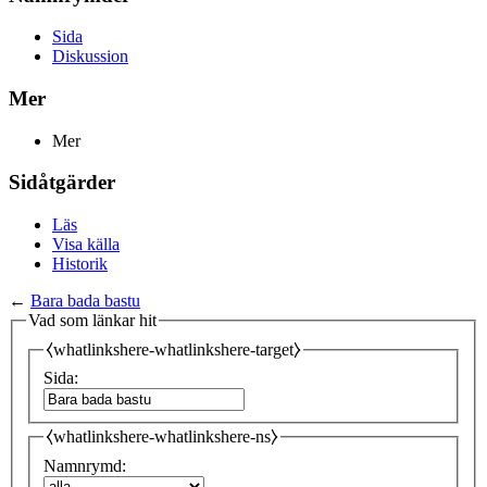
Sida
Diskussion
Mer
Mer
Sidåtgärder
Läs
Visa källa
Historik
←
Bara bada bastu
Vad som länkar hit
⧼whatlinkshere-whatlinkshere-target⧽
Sida:
⧼whatlinkshere-whatlinkshere-ns⧽
Namnrymd: