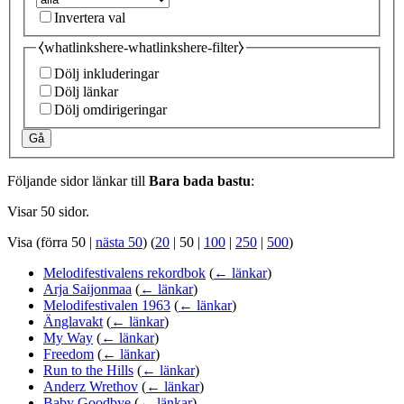
Invertera val
⧼whatlinkshere-whatlinkshere-filter⧽
Dölj inkluderingar
Dölj länkar
Dölj omdirigeringar
Gå
Följande sidor länkar till
Bara bada bastu
:
Visar 50 sidor.
Visa (
förra 50
|
nästa 50
) (
20
|
50
|
100
|
250
|
500
)
Melodifestivalens rekordbok
(
← länkar
)
Arja Saijonmaa
(
← länkar
)
Melodifestivalen 1963
(
← länkar
)
Änglavakt
(
← länkar
)
My Way
(
← länkar
)
Freedom
(
← länkar
)
Run to the Hills
(
← länkar
)
Anderz Wrethov
(
← länkar
)
Baby Goodbye
(
← länkar
)