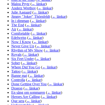
Malou Prytz
(
← länkar
)
Anderz Wrethov
(
← länkar
)
Julie Aagaard
(
← länkar
)
Jimmy "Joker" Thörnfeldt
(
← länkar
)
In i dimman
(
← länkar
)
The End
(
← länkar
)
Air
(
← länkar
)
Comfortable
(
← länkar
)
Edelweiss
(
← länkar
)
Now I Know
(
← länkar
)
Never Give Up
(
← länkar
)
Rhythm of My Show
(
← länkar
)
Royals
(
← länkar
)
Six Feet Under
(
← länkar
)
Sober
(
← länkar
)
Where Did You Go
(
← länkar
)
Tattoo
(
← länkar
)
Banne maj
(
← länkar
)
Controlla
(
← länkar
)
Done Getting Over You
(
← länkar
)
Dragon
(
← länkar
)
En sång om sommaren
(
← länkar
)
Heroes Are Calling
(
← länkar
)
Que sera
(
← länkar
)