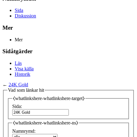
Sida
Diskussion
Mer
Mer
Sidåtgärder
Läs
Visa källa
Historik
←
24K Gold
Vad som länkar hit
⧼whatlinkshere-whatlinkshere-target⧽
Sida:
⧼whatlinkshere-whatlinkshere-ns⧽
Namnrymd: