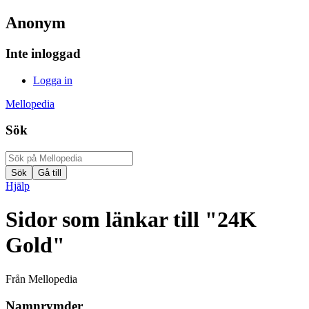
Anonym
Inte inloggad
Logga in
Mellopedia
Sök
Hjälp
Sidor som länkar till "24K
Gold"
Från Mellopedia
Namnrymder