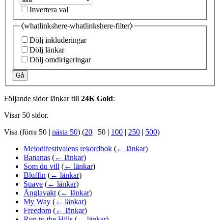
Invertera val
⧼whatlinkshere-whatlinkshere-filter⧽
Dölj inkluderingar
Dölj länkar
Dölj omdirigeringar
Gå
Följande sidor länkar till
24K Gold
:
Visar 50 sidor.
Visa (
förra 50
|
nästa 50
) (
20
|
50
|
100
|
250
|
500
)
Melodifestivalens rekordbok
(
← länkar
)
Bananas
(
← länkar
)
Som du vill
(
← länkar
)
Bluffin
(
← länkar
)
Suave
(
← länkar
)
Änglavakt
(
← länkar
)
My Way
(
← länkar
)
Freedom
(
← länkar
)
Run to the Hills
(
← länkar
)