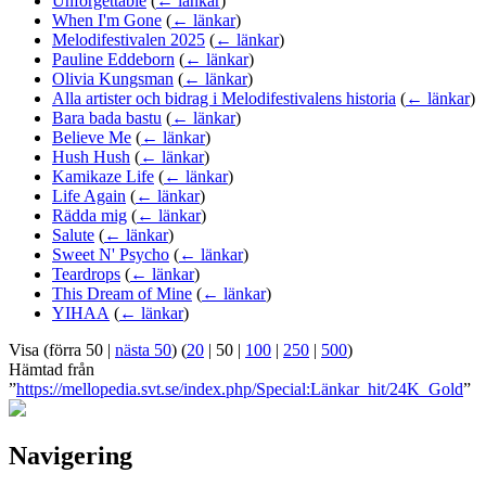
Unforgettable
(
← länkar
)
When I'm Gone
(
← länkar
)
Melodifestivalen 2025
(
← länkar
)
Pauline Eddeborn
(
← länkar
)
Olivia Kungsman
(
← länkar
)
Alla artister och bidrag i Melodifestivalens historia
(
← länkar
)
Bara bada bastu
(
← länkar
)
Believe Me
(
← länkar
)
Hush Hush
(
← länkar
)
Kamikaze Life
(
← länkar
)
Life Again
(
← länkar
)
Rädda mig
(
← länkar
)
Salute
(
← länkar
)
Sweet N' Psycho
(
← länkar
)
Teardrops
(
← länkar
)
This Dream of Mine
(
← länkar
)
YIHAA
(
← länkar
)
Visa (
förra 50
|
nästa 50
) (
20
|
50
|
100
|
250
|
500
)
Hämtad från
”
https://mellopedia.svt.se/index.php/Special:Länkar_hit/24K_Gold
”
Navigering