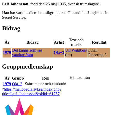
Leif Johansson
, född den 25 maj 1945, svensk trumslagare.
Han har varit medlem i musikgrupperna Ola and the Janglers och
Secret Service.
Bidrag
Text och
År
Bidrag
Artist
Resultat
musik
Det känns som jag
Ulf Wahlberg
Final:
1979
Ola+3
vandrar fram
(tm)
Placering 3
Gruppmedlemskap
Hämtad från
År
Grupp
Roll
1979
Ola+3
Ståtrummor och tamburin
”
https://mellopedia.svt.se/index.php?
title=Leif_Johansson&oldid=61757
”