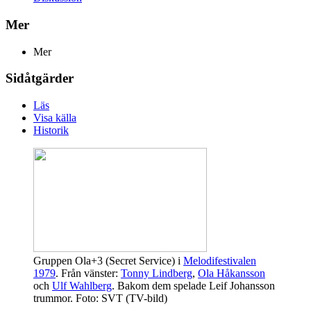
Mer
Mer
Sidåtgärder
Läs
Visa källa
Historik
Gruppen Ola+3 (Secret Service) i
Melodifestivalen
1979
. Från vänster:
Tonny Lindberg
,
Ola Håkansson
och
Ulf Wahlberg
. Bakom dem spelade
Leif Johansson
trummor. Foto: SVT (TV-bild)