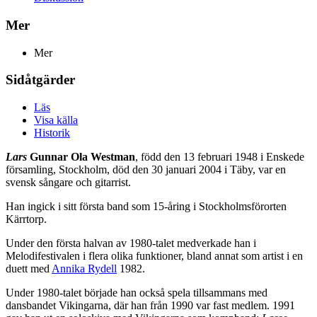
Mer
Mer
Sidåtgärder
Läs
Visa källa
Historik
Lars
Gunnar Ola Westman
, född den 13 februari 1948 i Enskede
församling, Stockholm, död den 30 januari 2004 i Täby, var en
svensk sångare och gitarrist.
Han ingick i sitt första band som 15-åring i Stockholmsförorten
Kärrtorp.
Under den första halvan av 1980-talet medverkade han i
Melodifestivalen i flera olika funktioner, bland annat som artist i en
duett med
Annika Rydell
1982.
Under 1980-talet började han också spela tillsammans med
dansbandet Vikingarna, där han från 1990 var fast medlem. 1991