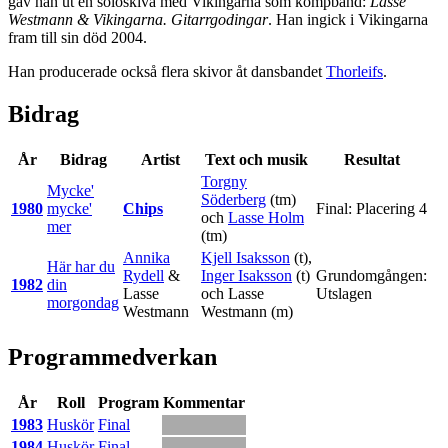
gav han ut en soloskiva med Vikingarna som kompband:
Lasse
Westmann & Vikingarna. Gitarrgodingar
. Han ingick i Vikingarna
fram till sin död 2004.
Han producerade också flera skivor åt dansbandet
Thorleifs
.
Bidrag
År
Bidrag
Artist
Text och musik
Resultat
Torgny
Mycke'
Söderberg
(tm)
1980
mycke'
Chips
Final: Placering 4
och
Lasse Holm
mer
(tm)
Annika
Kjell Isaksson
(t),
Här har du
Rydell
&
Inger Isaksson
(t)
Grundomgången:
1982
din
Lasse
och
Lasse
Utslagen
morgondag
Westmann
Westmann
(m)
Programmedverkan
År
Roll
Program
Kommentar
1983
Huskör
Final
1984
Huskör
Final