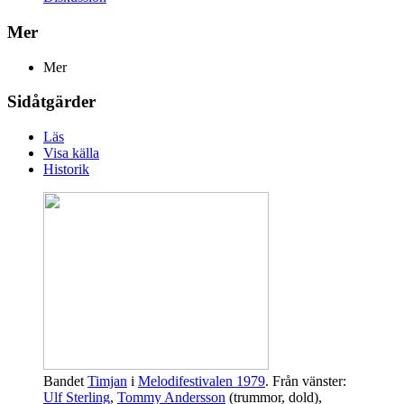
Mer
Mer
Sidåtgärder
Läs
Visa källa
Historik
Bandet
Timjan
i
Melodifestivalen 1979
. Från vänster:
Ulf Sterling
,
Tommy Andersson
(trummor, dold),