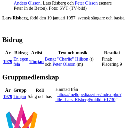
Anders Olsson
,
Lars Risberg
och
Peter Olsson
(senare
Peter In de Betou). Foto: SVT (TV-bild)
Lars Risberg
, född den 19 januari 1957, svensk sångare och basist.
Bidrag
År
Bidrag
Artist
Text och musik
Resultat
En egen
Bengt "Charlie" Hillson
(t)
Final:
1979
Timjan
fela
och
Peter Olsson
(m)
Placering 9
Gruppmedlemskap
Hämtad från
År
Grupp
Roll
”
https://mellopedia.svt.se/index.php?
1979
Timjan
Sång och bas
title=Lars_Risberg&oldid=61730
”