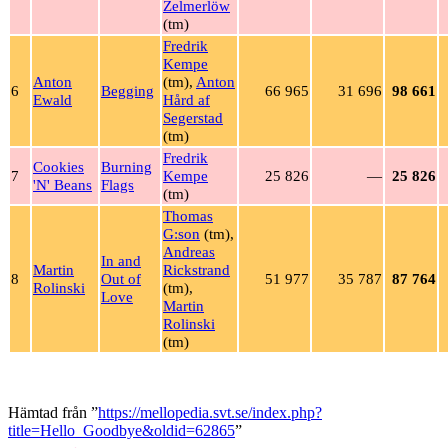
Zelmerlöw
(tm)
Fredrik
Kempe
Anton
(tm),
Anton
6
Begging
66 965
31 696
98 661
Ewald
Hård af
Segerstad
(tm)
Fredrik
Cookies
Burning
7
Kempe
25 826
—
25 826
'N' Beans
Flags
(tm)
Thomas
G:son
(tm),
Andreas
In and
Martin
Rickstrand
8
Out of
51 977
35 787
87 764
Rolinski
(tm),
Love
Martin
Rolinski
(tm)
Hämtad från ”
https://mellopedia.svt.se/index.php?
title=Hello_Goodbye&oldid=62865
”