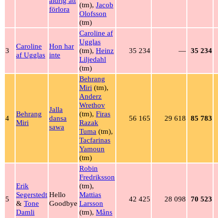
aldrig att
(tm),
Jacob
förlora
Olofsson
(tm)
Caroline af
Ugglas
Caroline
Hon har
3
(tm),
Heinz
35 234
—
35 234
af Ugglas
inte
Liljedahl
(tm)
Behrang
Miri
(tm),
Anderz
Wrethov
Jalla
Behrang
(tm),
Firas
4
dansa
56 165
29 618
85 783
Miri
Razak
sawa
Tuma
(tm),
Tacfarinas
Yamoun
(tm)
Robin
Fredriksson
Erik
(tm),
Segerstedt
Hello
Mattias
5
42 425
28 098
70 523
&
Tone
Goodbye
Larsson
Damli
(tm),
Måns