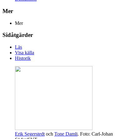
Mer
Mer
Sidåtgärder
Läs
Visa källa
Historik
Erik Segerstedt
och
Tone Damli
. Foto: Carl-Johan