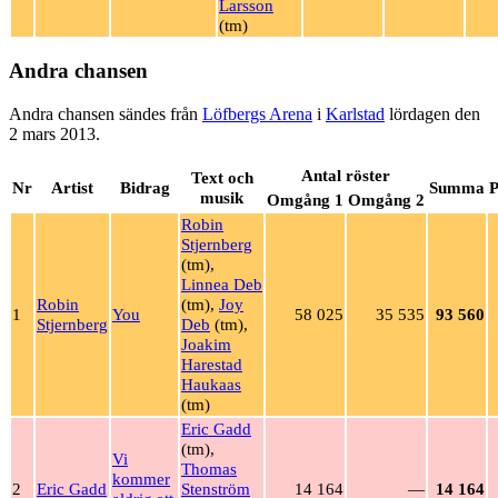
Larsson
(tm)
Andra chansen
Andra chansen sändes från
Löfbergs Arena
i
Karlstad
lördagen den
2 mars 2013.
Antal röster
Text och
Nr
Artist
Bidrag
Summa
P
musik
Omgång 1
Omgång 2
Robin
Stjernberg
(tm),
Linnea Deb
Robin
(tm),
Joy
1
You
58 025
35 535
93 560
Stjernberg
Deb
(tm),
Joakim
Harestad
Haukaas
(tm)
Eric Gadd
(tm),
Vi
Thomas
kommer
2
Eric Gadd
Stenström
14 164
—
14 164