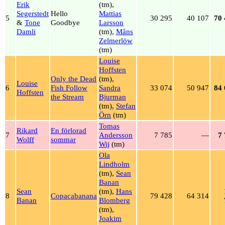
Erik
(tm),
Segerstedt
Hello
Mattias
5
30 295
40 107
70 
&
Tone
Goodbye
Larsson
Damli
(tm),
Måns
Zelmerlöw
(tm)
Louise
Hoffsten
Only the Dead
(tm),
Louise
6
Fish Follow
Sandra
33 074
50 947
84 
Hoffsten
the Stream
Bjurman
(tm),
Stefan
Örn
(tm)
Tomas
Rikard
En förlorad
7
Andersson
7 785
—
7
Wolff
sommar
Wij
(tm)
Ola
Lindholm
(tm),
Sean
Banan
Sean
(tm),
Hans
8
Copacabanana
79 428
64 314
Banan
Blomberg
(tm),
Joakim