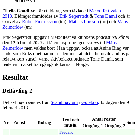
Söder/SVT
"Hello Goodbye"
är ett bidrag som tävlade i
Melodifestivalen
2013
. Bidraget framfördes av
Erik Segerstedt
&
Tone Damli
och är
skrivet av
Robin Fredriksson
(tm),
Mattias Larsson
(tm) och
Måns
Zelmerlöw
(tm).
Erik Segerstedt uppgav i Melodifestivalklubbens podcast
Nu kör vi!
den 12 februari 2025 att låten ursprungligen skrevs till
Måns
Zelmerlöw
men valdes bort. Han uppgav också att Anine Bing var
tänkt som Eriks duettpartner i låten men att detta behövde ändras på
relativt kort varsel, varpå skivbolaget ordnade Tone Damli, som
hade en mycket framgångsrik karriär i Norge.
Resultat
Deltävling 2
Deltävlingen sändes från
Scandinavium
i
Göteborg
lördagen den 9
februari 2013.
Antal röster
Text och
Nr
Artist
Bidrag
Su
musik
Omgång 1
Omgång 2
Fredrik