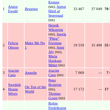
Kempe
Anton
(tm),
Anton
1
Begging
33 467
37 049
70 
Ewald
Hård af
Segerstad
(tm)
Henrik
Wikström
(tm),
Ingela
"Pling"
Felicia
Make Me No
Forsman
2
19 559
35 490
55 
Olsson
1
(tm),
Amir
Aly
(tm),
Maria
Haukaas
Mittet
(tm)
Joacim
Joacim
3
Annelie
7 069
—
7
Cans
Cans
(tm)
Peter
Swedish
Boström
On Top of the
4
House
(tm),
17 172
—
17 
World
Wives
Thomas
G:son
(tm)
Robin
Fredriksson