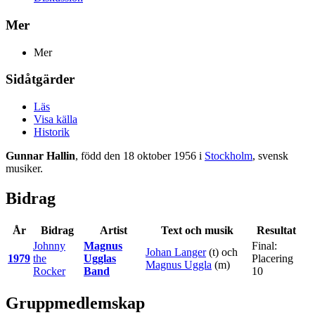
Mer
Mer
Sidåtgärder
Läs
Visa källa
Historik
Gunnar Hallin
, född den 18 oktober 1956 i
Stockholm
, svensk
musiker.
Bidrag
År
Bidrag
Artist
Text och musik
Resultat
Johnny
Magnus
Final:
Johan Langer
(t) och
1979
the
Ugglas
Placering
Magnus Uggla
(m)
Rocker
Band
10
Gruppmedlemskap