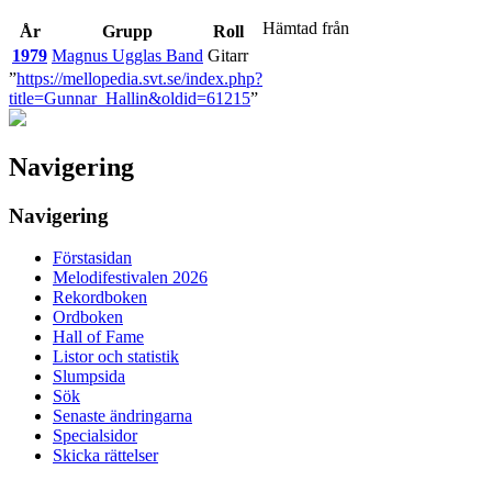
Hämtad från
År
Grupp
Roll
1979
Magnus Ugglas Band
Gitarr
”
https://mellopedia.svt.se/index.php?
title=Gunnar_Hallin&oldid=61215
”
Navigering
Navigering
Förstasidan
Melodifestivalen 2026
Rekordboken
Ordboken
Hall of Fame
Listor och statistik
Slumpsida
Sök
Senaste ändringarna
Specialsidor
Skicka rättelser