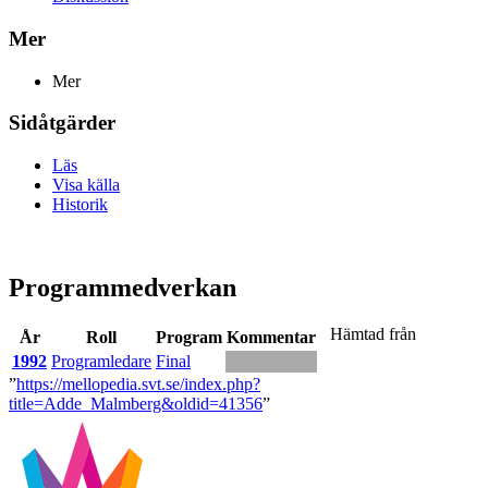
Mer
Mer
Sidåtgärder
Läs
Visa källa
Historik
Programmedverkan
Hämtad från
År
Roll
Program
Kommentar
1992
Programledare
Final
”
https://mellopedia.svt.se/index.php?
title=Adde_Malmberg&oldid=41356
”