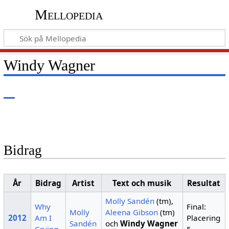
Mellopedia
Windy Wagner
Bidrag
År
Bidrag
Artist
Text och musik
Resultat
Molly Sandén
(tm),
Why
Final:
Molly
Aleena Gibson
(tm)
2012
Am I
Placering
Sandén
och
Windy Wagner