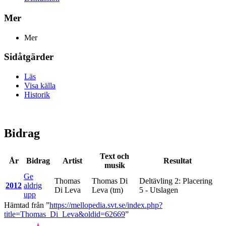
Mer
Mer
Sidåtgärder
Läs
Visa källa
Historik
Bidrag
Text och
År
Bidrag
Artist
Resultat
musik
Ge
Thomas
Thomas Di
Deltävling 2: Placering
2012
aldrig
Di Leva
Leva
(tm)
5 - Utslagen
upp
Hämtad från ”
https://mellopedia.svt.se/index.php?
title=Thomas_Di_Leva&oldid=62669
”