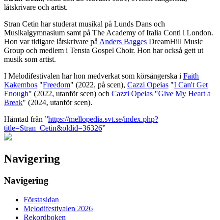
låtskrivare och artist.
Stran Cetin har studerat musikal på Lunds Dans och
Musikalgymnasium samt på The Academy of Italia Conti i London.
Hon var tidigare låtskrivare på
Anders Bagges
DreamHill Music
Group och medlem i Tensta Gospel Choir. Hon har också gett ut
musik som artist.
I Melodifestivalen har hon medverkat som körsångerska i
Faith
Kakembos
"
Freedom
" (2022, på scen),
Cazzi Opeias
"
I Can't Get
Enough
" (2022, utanför scen) och
Cazzi Opeias
"
Give My Heart a
Break
" (2024, utanför scen).
Hämtad från ”
https://mellopedia.svt.se/index.php?
title=Stran_Cetin&oldid=36326
”
Navigering
Navigering
Förstasidan
Melodifestivalen 2026
Rekordboken