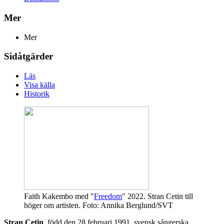
Mer
Mer
Sidåtgärder
Läs
Visa källa
Historik
Faith Kakembo med "
Freedom
" 2022. Stran Cetin till
höger om artisten. Foto: Annika Berglund/SVT
Stran Cetin
, född den 28 februari 1991, svensk sångerska,