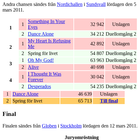
Andra chansen sändes från
Nordichallen
i
Sundsvall
lördagen den 5
mars 2011.
Something In Your
1
32 942
Utslagen
Eyes
1
2
Dance Alone
34 212
Duellomgång 2
My Heart Is Refusing
1
42 892
Utslagen
Me
2
2
Spring för livet
54 807
Duellomgång 2
1
Oh My God!
63 963
Duellomgång 2
3
2
Alive
40 698
Utslagen
I Thought It Was
1
30 042
Utslagen
Forever
4
2
Desperados
54 235
Duellomgång 2
1
Dance Alone
46 639
Utslagen
2
Spring för livet
65 713
Till final
Final
Finalen sändes från
Globen
i
Stockholm
lördagen den 12 mars 2011.
Juryomröstning