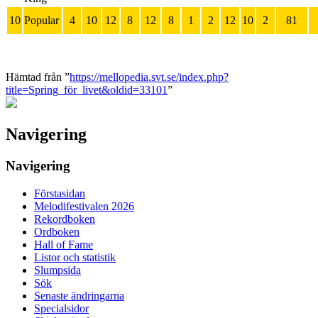
10
Popular
4
10
12
8
12
8
1
2
12
10
2
81
Hämtad från ”
https://mellopedia.svt.se/index.php?
title=Spring_för_livet&oldid=33101
”
Navigering
Navigering
Förstasidan
Melodifestivalen 2026
Rekordboken
Ordboken
Hall of Fame
Listor och statistik
Slumpsida
Sök
Senaste ändringarna
Specialsidor