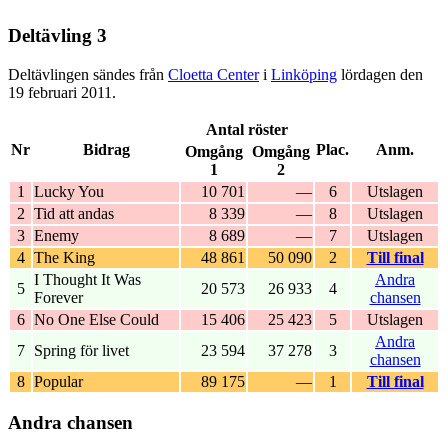
Deltävling 3
Deltävlingen sändes från
Cloetta Center
i
Linköping
lördagen den
19 februari 2011.
Antal röster
Nr
Bidrag
Plac.
Anm.
Omgång
Omgång
1
2
1
Lucky You
10 701
—
6
Utslagen
2
Tid att andas
8 339
—
8
Utslagen
3
Enemy
8 689
—
7
Utslagen
4
The King
48 861
50 090
2
Till final
I Thought It Was
Andra
5
20 573
26 933
4
Forever
chansen
6
No One Else Could
15 406
25 423
5
Utslagen
Andra
7
Spring för livet
23 594
37 278
3
chansen
8
Popular
89 175
—
1
Till final
Andra chansen