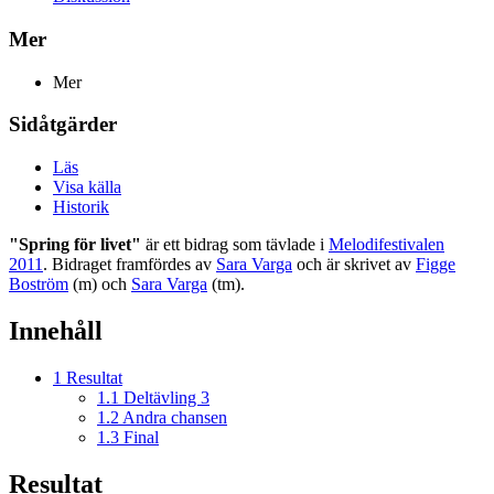
Mer
Mer
Sidåtgärder
Läs
Visa källa
Historik
"Spring för livet"
är ett bidrag som tävlade i
Melodifestivalen
2011
. Bidraget framfördes av
Sara Varga
och är skrivet av
Figge
Boström
(m) och
Sara Varga
(tm).
Innehåll
1
Resultat
1.1
Deltävling 3
1.2
Andra chansen
1.3
Final
Resultat