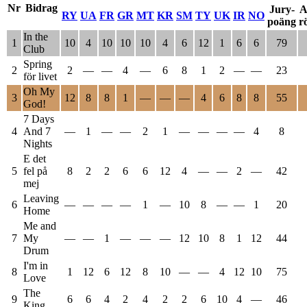
Nr
Bidrag
Jury-
A
RY
UA
FR
GR
MT
KR
SM
TY
UK
IR
NO
poäng
r
In the
1
10
4
10
10
10
4
6
12
1
6
6
79
Club
Spring
2
2
—
—
4
—
6
8
1
2
—
—
23
för livet
Oh My
3
12
8
8
1
—
—
—
4
6
8
8
55
God!
7 Days
4
And 7
—
1
—
—
2
1
—
—
—
—
4
8
Nights
E det
5
fel på
8
2
2
6
6
12
4
—
—
2
—
42
mej
Leaving
6
—
—
—
—
1
—
10
8
—
—
1
20
Home
Me and
7
My
—
—
1
—
—
—
12
10
8
1
12
44
Drum
I'm in
8
1
12
6
12
8
10
—
—
4
12
10
75
Love
The
9
6
6
4
2
4
2
2
6
10
4
—
46
King