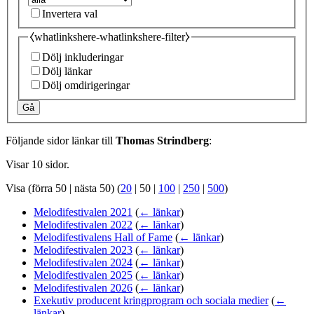
Invertera val
⧼whatlinkshere-whatlinkshere-filter⧽
Dölj inkluderingar
Dölj länkar
Dölj omdirigeringar
Gå
Följande sidor länkar till
Thomas Strindberg
:
Visar 10 sidor.
Visa (
förra 50
|
nästa 50
) (
20
|
50
|
100
|
250
|
500
)
Melodifestivalen 2021
(
← länkar
)
Melodifestivalen 2022
(
← länkar
)
Melodifestivalens Hall of Fame
(
← länkar
)
Melodifestivalen 2023
(
← länkar
)
Melodifestivalen 2024
(
← länkar
)
Melodifestivalen 2025
(
← länkar
)
Melodifestivalen 2026
(
← länkar
)
Exekutiv producent kringprogram och sociala medier
(
←
länkar
)