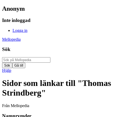
Anonym
Inte inloggad
Logga in
Mellopedia
Sök
Hjälp
Sidor som länkar till "Thomas
Strindberg"
Från Mellopedia
Namnrymder