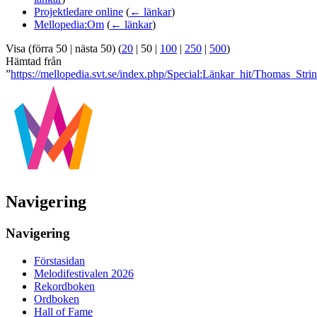
Projektledare online
(
← länkar
)
Mellopedia:Om
(
← länkar
)
Visa (
förra 50
|
nästa 50
) (
20
|
50
|
100
|
250
|
500
)
Hämtad från
”
https://mellopedia.svt.se/index.php/Special:Länkar_hit/Thomas_Stri
Navigering
Navigering
Förstasidan
Melodifestivalen 2026
Rekordboken
Ordboken
Hall of Fame