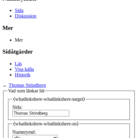
Sida
Diskussion
Mer
Mer
Sidåtgärder
Läs
Visa källa
Historik
←
Thomas Strindberg
Vad som länkar hit
⧼whatlinkshere-whatlinkshere-target⧽
Sida:
⧼whatlinkshere-whatlinkshere-ns⧽
Namnrymd: