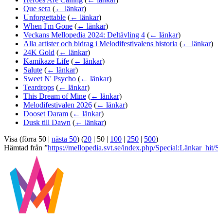
Que sera
(
← länkar
)
Unforgettable
(
← länkar
)
When I'm Gone
(
← länkar
)
Veckans Mellopedia 2024: Deltävling 4
(
← länkar
)
Alla artister och bidrag i Melodifestivalens historia
(
← länkar
)
24K Gold
(
← länkar
)
Kamikaze Life
(
← länkar
)
Salute
(
← länkar
)
Sweet N' Psycho
(
← länkar
)
Teardrops
(
← länkar
)
This Dream of Mine
(
← länkar
)
Melodifestivalen 2026
(
← länkar
)
Dooset Daram
(
← länkar
)
Dusk till Dawn
(
← länkar
)
Visa (
förra 50
|
nästa 50
) (
20
|
50
|
100
|
250
|
500
)
Hämtad från ”
https://mellopedia.svt.se/index.php/Special:Länkar_hi