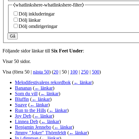
⧼whatlinkshere-whatlinkshere-filter⧽
Dölj inkluderingar
Dölj länkar
Dölj omdirigeringar
Gå
Följande sidor länkar till
Six Feet Under
:
Visar 50 sidor.
Visa (
förra 50
|
nästa 50
) (
20
|
50
|
100
|
250
|
500
)
Melodifestivalens rekordbok
(
← länkar
)
Bananas
(
← länkar
)
Som du vill
(
← länkar
)
Bluffin
(
← länkar
)
Suave
(
← länkar
)
Run to the Hills
(
← länkar
)
Joy Deb
(
← länkar
)
Linnea Deb
(
← länkar
)
Benjamin Jennebo
(
← länkar
)
Jimmy "Joker" Thörnfeldt
(
← länkar
)
In i dimman
(
← länkar
)