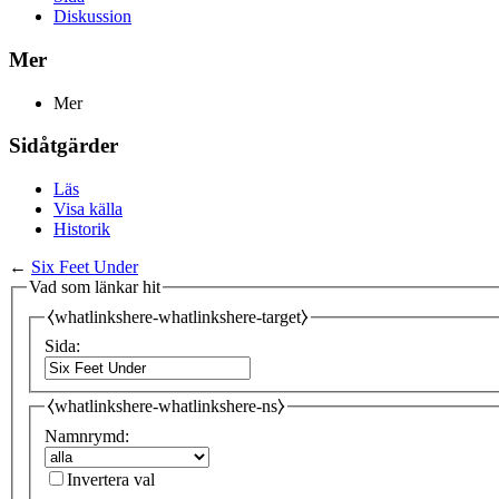
Diskussion
Mer
Mer
Sidåtgärder
Läs
Visa källa
Historik
←
Six Feet Under
Vad som länkar hit
⧼whatlinkshere-whatlinkshere-target⧽
Sida:
⧼whatlinkshere-whatlinkshere-ns⧽
Namnrymd:
Invertera val