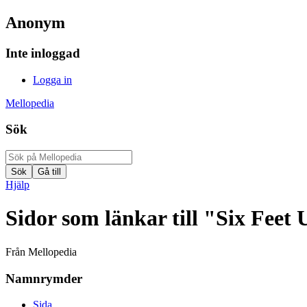
Anonym
Inte inloggad
Logga in
Mellopedia
Sök
Hjälp
Sidor som länkar till "Six Feet
Från Mellopedia
Namnrymder
Sida