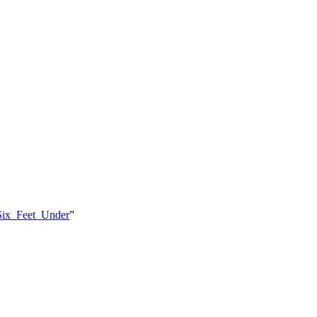
t/Six_Feet_Under
”