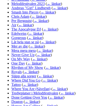
Melodifestivalen 2023
(
← länkar
)
Andreas "Giri" Lindbergh
(
← länkar
)
Smash Into Pieces
(
← länkar
)
Chris Adam
(
← länkar
)
Per Bergquist
(
← länkar
)
Air
(
← länkar
)
The Apocalypse DJ
(
← länkar
)
Edelweiss
(
← länkar
)
Gorgeous
(
← länkar
)
Låt hela stan se på
(
← länkar
)
Mer av dig
(
← länkar
)
Mera mera mera
(
← länkar
)
Never Give Up
(
← länkar
)
On My Way
(
← länkar
)
One Day
(
← länkar
)
Rhythm of My Show
(
← länkar
)
Royals
(
← länkar
)
Släpp alla sorger
(
← länkar
)
Where Did You Go
(
← länkar
)
Tattoo
(
← länkar
)
Where You Are (Sávežan)
(
← länkar
)
Tredjeplatser i Melodifestivalen
(
← länkar
)
Done Getting Over You
(
← länkar
)
Dragon
(
← länkar
)
Heroes Are Calling
(
← länkar
)