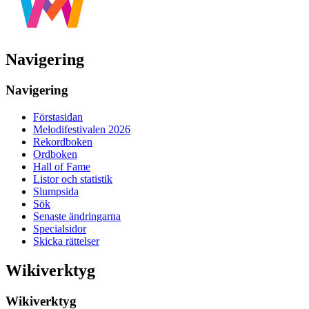
Navigering
Navigering
Förstasidan
Melodifestivalen 2026
Rekordboken
Ordboken
Hall of Fame
Listor och statistik
Slumpsida
Sök
Senaste ändringarna
Specialsidor
Skicka rättelser
Wikiverktyg
Wikiverktyg