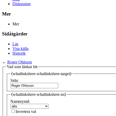
Diskussion
Mer
Mer
Sidåtgärder
Läs
Visa källa
Historik
←
Roger Ohlsson
Vad som länkar hit
⧼whatlinkshere-whatlinkshere-target⧽
Sida:
⧼whatlinkshere-whatlinkshere-ns⧽
Namnrymd:
Invertera val