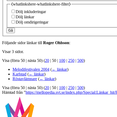
⧼whatlinkshere-whatlinkshere-filter⧽
Dölj inkluderingar
Dölj länkar
Dölj omdirigeringar
Gå
Följande sidor länkar till
Roger Ohlsson
:
Visar 3 sidor.
Visa (
förra 50
|
nästa 50
) (
20
|
50
|
100
|
250
|
500
)
Melodifestivalen 2004
(
← länkar
)
Karlstad
(
← länkar
)
Röstavlämnare
(
← länkar
)
Visa (
förra 50
|
nästa 50
) (
20
|
50
|
100
|
250
|
500
)
Hämtad från ”
https://mellopedia.svt.se/index.php/Special:Länkar_hi