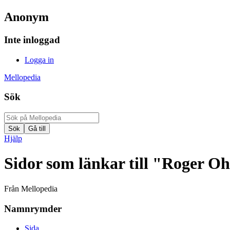
Anonym
Inte inloggad
Logga in
Mellopedia
Sök
Hjälp
Sidor som länkar till "Roger Oh
Från Mellopedia
Namnrymder
Sida