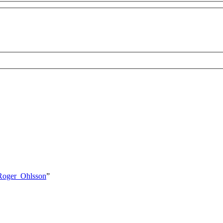
t/Roger_Ohlsson
”