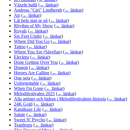
Växeln hallå
(
← länkar
)
Andreas "Giri" Lindbergh
(
← länkar
)
Air
(
← länkar
)
Låt hela stan se på
(
← länkar
)
Rhythm of My Show
(
← länkar
)
Royals
(
← länkar
)
Six Feet Under
(
← länkar
)
Where Did You Go
(
← länkar
)
Tattoo
(
← länkar
)
Where You Are (Sávežan)
(
← länkar
)
Elecktra
(
← länkar
)
Done Getting Over You
(
← länkar
)
Dragon
(
← länkar
)
Heroes Are Calling
(
← länkar
)
Que sera
(
← länkar
)
Unforgettable
(
← länkar
)
When I'm Gone
(
← länkar
)
Melodifestivalen 2025
(
← länkar
)
Alla artister och bidrag i Melodifestivalens historia
(
← länkar
)
24K Gold
(
← länkar
)
Kamikaze Life
(
← länkar
)
Salute
(
← länkar
)
Sweet N' Psycho
(
← länkar
)
Teardrops
(
← länkar
)