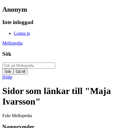
Anonym
Inte inloggad
Logga in
Mellopedia
Sök
Hjälp
Sidor som länkar till "Maja
Ivarsson"
Från Mellopedia
Namnrymder