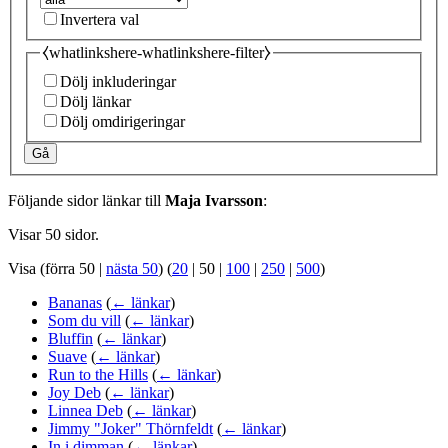
Invertera val
⧼whatlinkshere-whatlinkshere-filter⧽
Dölj inkluderingar
Dölj länkar
Dölj omdirigeringar
Gå
Följande sidor länkar till
Maja Ivarsson
:
Visar 50 sidor.
Visa (
förra 50
|
nästa 50
) (
20
|
50
|
100
|
250
|
500
)
Bananas
(
← länkar
)
Som du vill
(
← länkar
)
Bluffin
(
← länkar
)
Suave
(
← länkar
)
Run to the Hills
(
← länkar
)
Joy Deb
(
← länkar
)
Linnea Deb
(
← länkar
)
Jimmy "Joker" Thörnfeldt
(
← länkar
)
In i dimman
(
← länkar
)