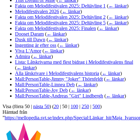
This Dream of Mine
(
← länkar
)
Fakta om Melodifestivalen 2025: Deltävling 1
(
← länkar
)
Melodifestivalen 2026
(
← länkar
)
Fakta om Melodifestivalen 2025: Deltävling 2
(
← länkar
)
Fakta om Melodifestivalen 2025: Deltävling 5
(
← länkar
)
Fakta om Melodifestivalen 2025: Finalen
(
← länkar
)
Dooset Daram
(
← länkar
)
Dusk till Dawn
(
← länkar
)
Ingenting är efter oss
(
← länkar
)
Viva L'Amor
(
← länkar
)
Admira
(
← länkar
)
Lista: Låtskrivarna med flest bidrag i Melodifestivalens final
(
← länkar
)
Alla låtskrivare i Melodifestivalens historia
(
← länkar
)
Mall:PersonTable-Jimmy "Joker" Thörnfeldt
(
← länkar
)
Mall:PersonTable-Linnea Deb
(
← länkar
)
Mall:PersonTable-Joy Deb
(
← länkar
)
Mall:PersonTable-Andreas "Giri" Lindbergh
(
← länkar
)
Visa (
förra 50
|
nästa 50
) (
20
|
50
|
100
|
250
|
500
)
Hämtad från
”
https://mellopedia.svt.se/index.php/Special:Länkar_hit/Maja_Ivarsso