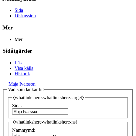
Sida
Diskussion
Mer
Mer
Sidåtgärder
Läs
Visa källa
Historik
←
Maja Ivarsson
Vad som länkar hit
⧼whatlinkshere-whatlinkshere-target⧽
Sida:
⧼whatlinkshere-whatlinkshere-ns⧽
Namnrymd: