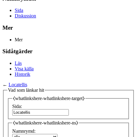
Sida
Diskussion
Mer
Mer
Sidåtgärder
Läs
Visa källa
Historik
←
Locatellis
Vad som länkar hit
⧼whatlinkshere-whatlinkshere-target⧽
Sida:
⧼whatlinkshere-whatlinkshere-ns⧽
Namnrymd: