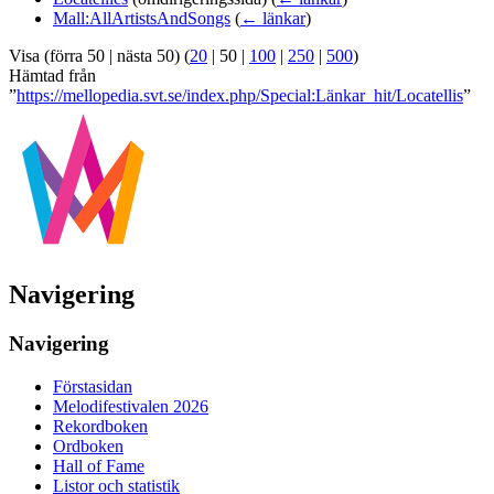
Mall:AllArtistsAndSongs
(
← länkar
)
Visa (
förra 50
|
nästa 50
) (
20
|
50
|
100
|
250
|
500
)
Hämtad från
”
https://mellopedia.svt.se/index.php/Special:Länkar_hit/Locatellis
”
Navigering
Navigering
Förstasidan
Melodifestivalen 2026
Rekordboken
Ordboken
Hall of Fame
Listor och statistik