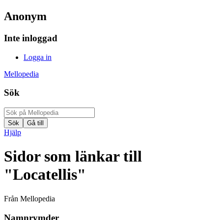
Anonym
Inte inloggad
Logga in
Mellopedia
Sök
Hjälp
Sidor som länkar till
"Locatellis"
Från Mellopedia
Namnrymder