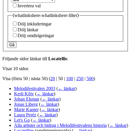
Invertera val
⧼whatlinkshere-whatlinkshere-filter⧽
Dölj inkluderingar
Dölj länkar
Dölj omdirigeringar
Gå
Följande sidor länkar till
Locatellis
:
Visar 10 sidor.
Visa (
förra 50
|
nästa 50
) (
20
|
50
|
100
|
250
|
500
)
Melodifestivalen 2003
(
← länkar
)
Kerli Kõiv
(
← länkar
)
Johan Ekman
(
← länkar
)
Jonas Liberg
(
← länkar
)
Marie Kanter
(
← länkar
)
Laura Peréz
(
← länkar
)
Let's Go
(
← länkar
)
Alla artister och bidrag i Melodifestivalens historia
(
← länkar
)
Locatellies
(omdirigeringssida)
(
← länkar
)