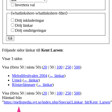
Invertera val
⧼whatlinkshere-whatlinkshere-filter⧽
Dölj inkluderingar
Dölj länkar
Dölj omdirigeringar
Gå
Följande sidor länkar till
Kent Larsen
:
Visar 3 sidor.
Visa (
förra 50
|
nästa 50
) (
20
|
50
|
100
|
250
|
500
)
Melodifestivalen 2004
(
← länkar
)
Umeå
(
← länkar
)
Röstavlämnare
(
← länkar
)
Visa (
förra 50
|
nästa 50
) (
20
|
50
|
100
|
250
|
500
)
Hämtad från
”
https://mellopedia.svt.se/index.php/Special:Länkar_hit/Kent_Larsen
”