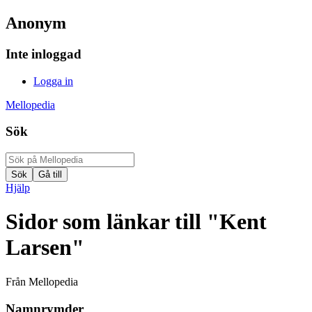
Anonym
Inte inloggad
Logga in
Mellopedia
Sök
Hjälp
Sidor som länkar till "Kent
Larsen"
Från Mellopedia
Namnrymder