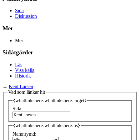
Sida
Diskussion
Mer
Mer
Sidåtgärder
Läs
Visa källa
Historik
←
Kent Larsen
Vad som länkar hit
⧼whatlinkshere-whatlinkshere-target⧽
Sida:
⧼whatlinkshere-whatlinkshere-ns⧽
Namnrymd: