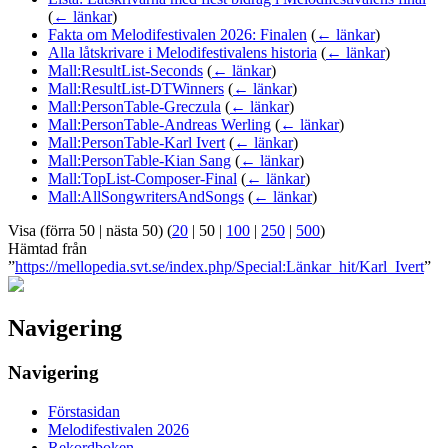
(
← länkar
)
Fakta om Melodifestivalen 2026: Finalen
(
← länkar
)
Alla låtskrivare i Melodifestivalens historia
(
← länkar
)
Mall:ResultList-Seconds
(
← länkar
)
Mall:ResultList-DTWinners
(
← länkar
)
Mall:PersonTable-Greczula
(
← länkar
)
Mall:PersonTable-Andreas Werling
(
← länkar
)
Mall:PersonTable-Karl Ivert
(
← länkar
)
Mall:PersonTable-Kian Sang
(
← länkar
)
Mall:TopList-Composer-Final
(
← länkar
)
Mall:AllSongwritersAndSongs
(
← länkar
)
Visa (
förra 50
|
nästa 50
) (
20
|
50
|
100
|
250
|
500
)
Hämtad från
”
https://mellopedia.svt.se/index.php/Special:Länkar_hit/Karl_Ivert
”
Navigering
Navigering
Förstasidan
Melodifestivalen 2026
Rekordboken