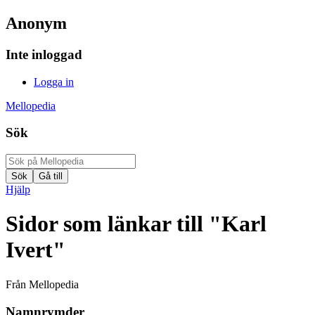
Anonym
Inte inloggad
Logga in
Mellopedia
Sök
Hjälp
Sidor som länkar till "Karl
Ivert"
Från Mellopedia
Namnrymder