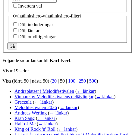
Invertera val
⧼whatlinkshere-whatlinkshere-filter⧽
Dölj inkluderingar
Dölj länkar
Dölj omdirigeringar
Gå
Följande sidor länkar till
Karl Ivert
:
Visar 19 sidor.
Visa (
förra 50
|
nästa 50
) (
20
|
50
|
100
|
250
|
500
)
Andraplatser i Melodifestivalen
(
← länkar
)
Vinnare av Melodifestivalens deltävlingar
(
← länkar
)
Greczula
(
← länkar
)
Melodifestivalen 2026
(
← länkar
)
Andreas Werling
(
← länkar
)
Kian Sang
(
← länkar
)
Half of Me
(
← länkar
)
King of Rock 'n' Roll
(
← länkar
)
Lista: Låtskrivarna med flest bidrag i Melodifestivalens final