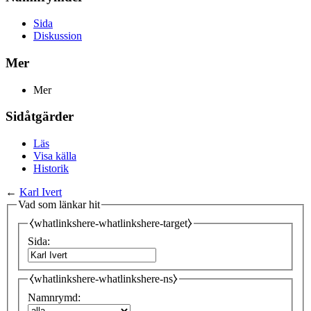
Sida
Diskussion
Mer
Mer
Sidåtgärder
Läs
Visa källa
Historik
←
Karl Ivert
Vad som länkar hit
⧼whatlinkshere-whatlinkshere-target⧽
Sida:
⧼whatlinkshere-whatlinkshere-ns⧽
Namnrymd: