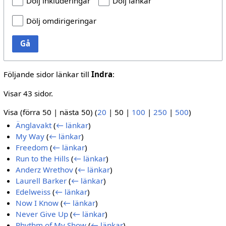
Dölj inkluderingar
Dölj länkar
Dölj omdirigeringar
Gå
Följande sidor länkar till
Indra
:
Visar 43 sidor.
Visa (
förra 50
|
nästa 50
) (
20
|
50
|
100
|
250
|
500
)
Änglavakt
(
← länkar
)
My Way
(
← länkar
)
Freedom
(
← länkar
)
Run to the Hills
(
← länkar
)
Anderz Wrethov
(
← länkar
)
Laurell Barker
(
← länkar
)
Edelweiss
(
← länkar
)
Now I Know
(
← länkar
)
Never Give Up
(
← länkar
)
Rhythm of My Show
(
← länkar
)