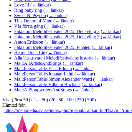
Love It!
(
← länkar
)
Ring baby ring
(
← länkar
)
Sweet N' Psycho
(
← länkar
)
This Dream of Mine
(
← länkar
)
Vår första gång
(
← länkar
)
Fakta om Melodifestivalen 2025: Deltävling 3
(
← länkar
)
Fakta om Melodifestivalen 2025: Deltävling 5
(
← länkar
)
Anton Eriksson
(
← länkar
)
Fakta om Melodifestivalen 2025: Finalen
(
← länkar
)
Hearts Don't Lie
(
← länkar
)
Alla låtskrivare i Melodifestivalens historia
(
← länkar
)
Mall:AllArtistsAndSongs
(
← länkar
)
Mall:PersonTable-Elias Edman
(
← länkar
)
Mall:PersonTable-Jonatan Lahti
(
← länkar
)
Mall:PersonTable-Simon Alexander Ward
(
← länkar
)
Mall:PersonTable-Vilhelm Buchaus
(
← länkar
)
Mall:AllSongwritersAndSongs
(
← länkar
)
Visa (
förra 50
|
nästa 50
) (
20
|
50
|
100
|
250
|
500
)
Hämtad från
”
https://mellopedia.svt.se/index.php/Special:Länkar_hit/I%27m_Your