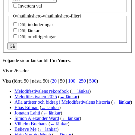
Invertera val
⧼whatlinkshere-whatlinkshere-filter⧽
Dölj inkluderingar
Dölj länkar
Dölj omdirigeringar
Gå
Följande sidor länkar till
I'm Yours
:
Visar 26 sidor.
Visa (
förra 50
|
nästa 50
) (
20
|
50
|
100
|
250
|
500
)
Melodifestivalens rekordbok
(
← länkar
)
Melodifestivalen 2025
(
← länkar
)
Alla artister och bidrag i Melodifestivalens historia
(
← länkar
)
Elias Edman
(
← länkar
)
Jonatan Lahti
(
← länkar
)
Simon Alexander Ward
(
← länkar
)
Vilhelm Buchaus
(
← länkar
)
Believe Me
(
← länkar
)
Hate You So Much
(
← länkar
)