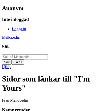
Anonym
Inte inloggad
Logga in
Mellopedia
Sök
Hjälp
Sidor som länkar till "I'm
Yours"
Från Mellopedia
Namnrymder