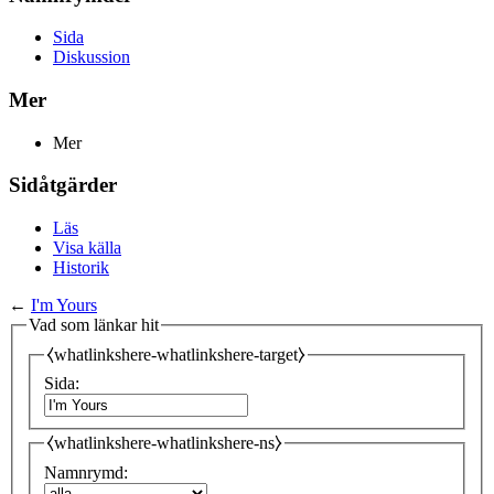
Sida
Diskussion
Mer
Mer
Sidåtgärder
Läs
Visa källa
Historik
←
I'm Yours
Vad som länkar hit
⧼whatlinkshere-whatlinkshere-target⧽
Sida:
⧼whatlinkshere-whatlinkshere-ns⧽
Namnrymd: