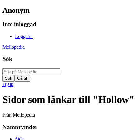
Anonym
Inte inloggad
Logga in
Mellopedia
Sök
Hjälp
Sidor som länkar till "Hollow"
Från Mellopedia
Namnrymder
Sida