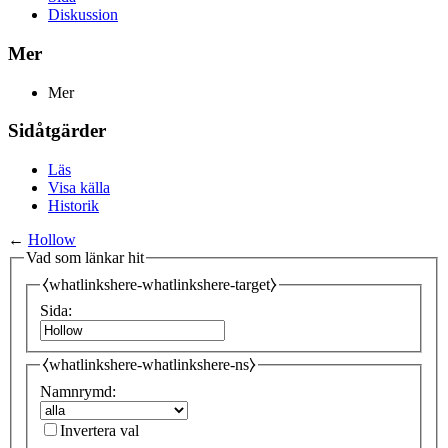
Diskussion
Mer
Mer
Sidåtgärder
Läs
Visa källa
Historik
←
Hollow
Vad som länkar hit
⧼whatlinkshere-whatlinkshere-target⧽
Sida:
⧼whatlinkshere-whatlinkshere-ns⧽
Namnrymd:
Invertera val