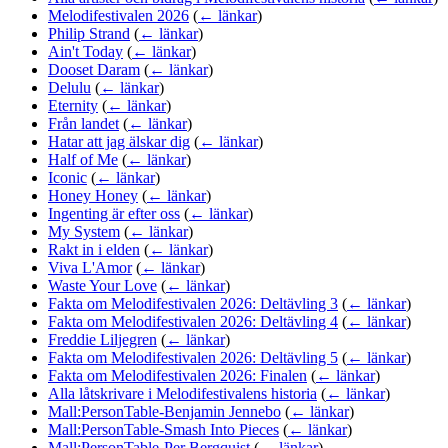
Melodifestivalen 2026
(
← länkar
)
Philip Strand
(
← länkar
)
Ain't Today
(
← länkar
)
Dooset Daram
(
← länkar
)
Delulu
(
← länkar
)
Eternity
(
← länkar
)
Från landet
(
← länkar
)
Hatar att jag älskar dig
(
← länkar
)
Half of Me
(
← länkar
)
Iconic
(
← länkar
)
Honey Honey
(
← länkar
)
Ingenting är efter oss
(
← länkar
)
My System
(
← länkar
)
Rakt in i elden
(
← länkar
)
Viva L'Amor
(
← länkar
)
Waste Your Love
(
← länkar
)
Fakta om Melodifestivalen 2026: Deltävling 3
(
← länkar
)
Fakta om Melodifestivalen 2026: Deltävling 4
(
← länkar
)
Freddie Liljegren
(
← länkar
)
Fakta om Melodifestivalen 2026: Deltävling 5
(
← länkar
)
Fakta om Melodifestivalen 2026: Finalen
(
← länkar
)
Alla låtskrivare i Melodifestivalens historia
(
← länkar
)
Mall:PersonTable-Benjamin Jennebo
(
← länkar
)
Mall:PersonTable-Smash Into Pieces
(
← länkar
)
Mall:PersonTable-Per Bergquist
(
← länkar
)