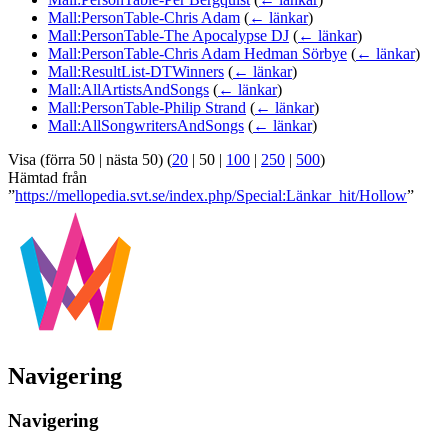
Mall:PersonTable-Chris Adam
(
← länkar
)
Mall:PersonTable-The Apocalypse DJ
(
← länkar
)
Mall:PersonTable-Chris Adam Hedman Sörbye
(
← länkar
)
Mall:ResultList-DTWinners
(
← länkar
)
Mall:AllArtistsAndSongs
(
← länkar
)
Mall:PersonTable-Philip Strand
(
← länkar
)
Mall:AllSongwritersAndSongs
(
← länkar
)
Visa (
förra 50
|
nästa 50
) (
20
|
50
|
100
|
250
|
500
)
Hämtad från
”
https://mellopedia.svt.se/index.php/Special:Länkar_hit/Hollow
”
Navigering
Navigering