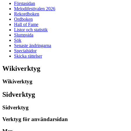
Förstasidan
Melodifestivalen 2026
Rekordboken
Ordboken
Hall of Fame
Listor och statistik
Slumpsida
Sök
Senaste ändringarna
Specialsidor
Skicka rättelser
Wikiverktyg
Wikiverktyg
Sidverktyg
Sidverktyg
Verktyg för användarsidan