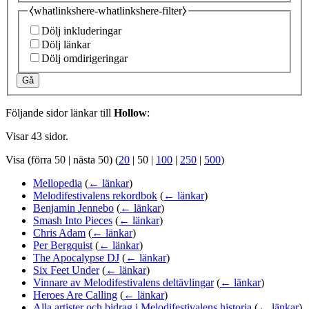
⧼whatlinkshere-whatlinkshere-filter⧽
Dölj inkluderingar
Dölj länkar
Dölj omdirigeringar
Gå
Följande sidor länkar till
Hollow
:
Visar 43 sidor.
Visa (
förra 50
|
nästa 50
) (
20
|
50
|
100
|
250
|
500
)
Mellopedia
(
← länkar
)
Melodifestivalens rekordbok
(
← länkar
)
Benjamin Jennebo
(
← länkar
)
Smash Into Pieces
(
← länkar
)
Chris Adam
(
← länkar
)
Per Bergquist
(
← länkar
)
The Apocalypse DJ
(
← länkar
)
Six Feet Under
(
← länkar
)
Vinnare av Melodifestivalens deltävlingar
(
← länkar
)
Heroes Are Calling
(
← länkar
)
Alla artister och bidrag i Melodifestivalens historia
(
← länkar
)