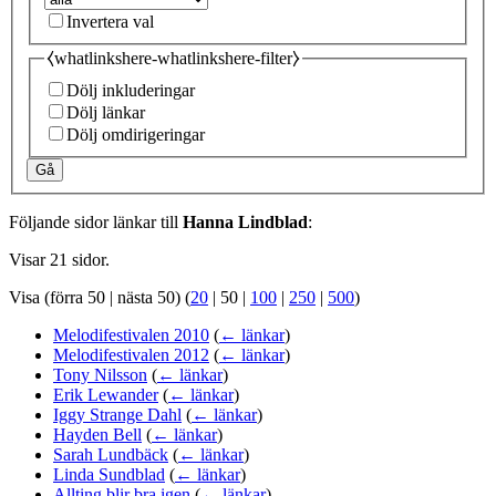
Invertera val
⧼whatlinkshere-whatlinkshere-filter⧽
Dölj inkluderingar
Dölj länkar
Dölj omdirigeringar
Gå
Följande sidor länkar till
Hanna Lindblad
:
Visar 21 sidor.
Visa (
förra 50
|
nästa 50
) (
20
|
50
|
100
|
250
|
500
)
Melodifestivalen 2010
(
← länkar
)
Melodifestivalen 2012
(
← länkar
)
Tony Nilsson
(
← länkar
)
Erik Lewander
(
← länkar
)
Iggy Strange Dahl
(
← länkar
)
Hayden Bell
(
← länkar
)
Sarah Lundbäck
(
← länkar
)
Linda Sundblad
(
← länkar
)
Allting blir bra igen
(
← länkar
)