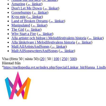
Amazing
(
← länkar
)
Don't Let Me Down
(
← länkar
)
Goosebumps
(
← länkar
)
Kyss mig
(
← länkar
)
Land of Broken Dreams
(
← länkar
)
Manipulated
(
← länkar
)
The Girl
(
← länkar
)
Why Start a Fire
(
← länkar
)
Alla artister och bidrag i Melodifestivalens historia
(
← länkar
)
Alla låtskrivare i Melodifestivalens historia
(
← länkar
)
Mall:AllArtistsAndSongs
(
← länkar
)
Mall:AllSongwritersAndSongs
(
← länkar
)
Visa (
förra 50
|
nästa 50
) (
20
|
50
|
100
|
250
|
500
)
Hämtad från
”
https://mellopedia.svt.se/index.php/Special:Länkar_hit/Hanna_Lindb