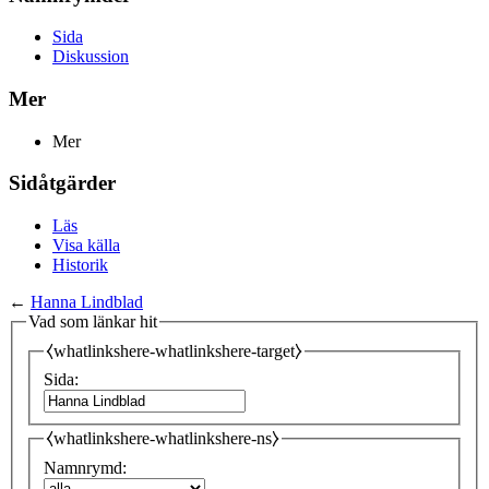
Sida
Diskussion
Mer
Mer
Sidåtgärder
Läs
Visa källa
Historik
←
Hanna Lindblad
Vad som länkar hit
⧼whatlinkshere-whatlinkshere-target⧽
Sida:
⧼whatlinkshere-whatlinkshere-ns⧽
Namnrymd: