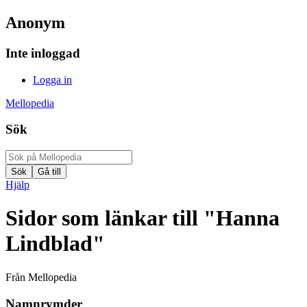
Anonym
Inte inloggad
Logga in
Mellopedia
Sök
Hjälp
Sidor som länkar till "Hanna
Lindblad"
Från Mellopedia
Namnrymder